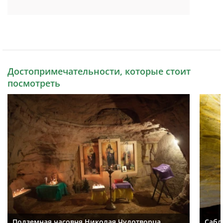
Достопримечательности, которые стоит
посмотреть
Подземная часовня Николая Чудотворца
Сабл