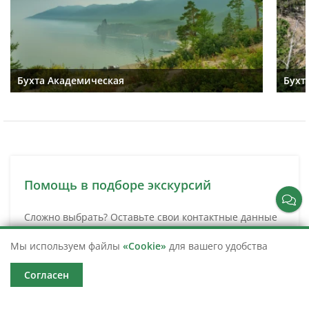
Бухта Академическая
Бухт
Помощь в подборе экскурсий
Сложно выбрать? Оставьте свои контактные данные
и мы свяжемся с вами для подбора идеальной
экскурсии.
Мы используем файлы
«Cookie»
для вашего удобства
Согласен