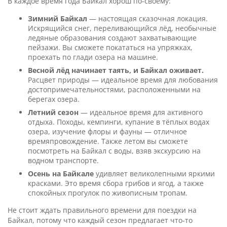
В каждое время года Байкал хорош по-своему:
Зимний Байкал
— настоящая сказочная локация.
Искрящийся снег, переливающийся лёд, необычные
ледяные образования создают захватывающие
пейзажи. Вы сможете покататься на упряжках,
проехать по глади озера на машине.
Весной лёд начинает таять, и Байкал оживает.
Расцвет природы — идеальное время для любования
достопримечательностями, расположенными на
берегах озера.
Летний сезон
— идеальное время для активного
отдыха. Походы, кемпинги, купание в тёплых водах
озера, изучение флоры и фауны — отличное
времяпровождение. Также летом вы сможете
посмотреть на Байкал с воды, взяв экскурсию на
водном транспорте.
Осень на Байкале
удивляет великолепными яркими
красками. Это время сбора грибов и ягод, а также
спокойных прогулок по живописным тропам.
Не стоит ждать правильного времени для поездки на
Байкал, потому что каждый сезон предлагает что-то