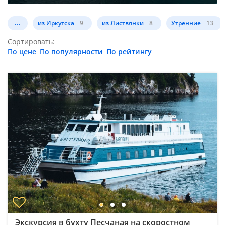
...
из Иркутска
9
из Листвянки
8
Утренние
13
Сортировать:
По цене
По популярности
По рейтингу
Экскурсия в бухту Песчаная на скоростном