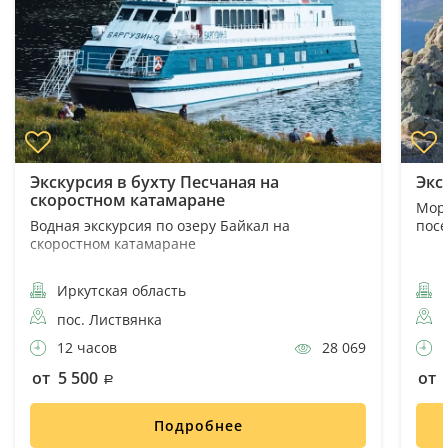
Экскурсия в бухту Песчаная на
Экс
скоростном катамаране
Морс
Водная экскурсия по озеру Байкал на
пос
скоростном катамаране
Иркутская область
И
пос. Листвянка
12 часов
28 069
7
от 5 500
от 
Подробнее