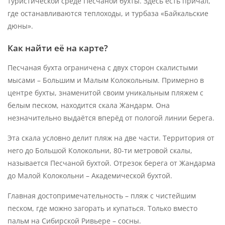
туристической среде Песчаной бухты. Здесь есть причал,
где останавливаются теплоходы, и турбаза «Байкальские
дюны».
Как найти её на карте?
Песчаная бухта ограничена с двух сторон скалистыми
мысами – Большим и Малым Колокольным. Примерно в
центре бухты, знаменитой своим уникальным пляжем с
белым песком, находится скала Жандарм. Она
незначительно выдаётся вперёд от пологой линии берега.
Эта скала условно делит пляж на две части. Территория от
него до Большой Колокольни, 80-ти метровой скалы,
называется Песчаной бухтой. Отрезок берега от Жандарма
до Малой Колокольни – Академической бухтой.
Главная достопримечательность – пляж с чистейшим
песком, где можно загорать и купаться. Только вместо
пальм на Сибирской Ривьере – сосны.