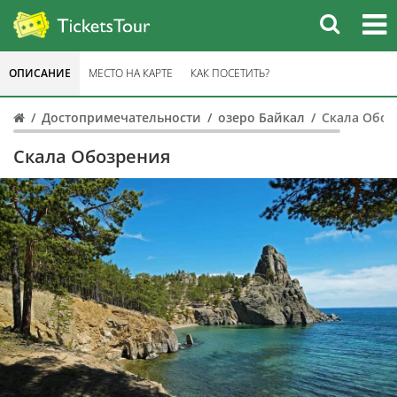
ОПИСАНИЕ
МЕСТО НА КАРТЕ
КАК ПОСЕТИТЬ?
Достопримечательности
озеро Байкал
Скала Обоз
Скала Обозрения