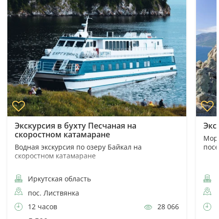
Экскурсия в бухту Песчаная на
Экс
скоростном катамаране
Морс
Водная экскурсия по озеру Байкал на
пос
скоростном катамаране
Иркутская область
И
пос. Листвянка
12 часов
28 066
7