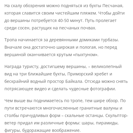
На скалу обозрения можно подняться из бухты Песчаная,
которая славится своим чистейшим пляжем. Чтобы дойти
до вершины потребуется 40-50 минут. Путь пролегает
среди сосен, растущих на песчаных почвах.
Тропа начинается за деревянными домиками турбазы.
Вначале она достаточно широкая и пологая, но перед
вершиной оканчивается крутым «пыхтуном».
Награда туристу, достигшему вершины, – великолепный
вид на три ближайшие бухты, Приморский хребет и
бескрайний водный простор Байкала. Отсюда можно снять
потрясающее видео и сделать чудесные фотографии.
Чем выше вы поднимаетесь по тропе, тем шире обзор. По
пути встречаются многочисленные гранитные валуны и
столбы причудливых форм – скальные останцы. Скульптор-
ветер придал им различные формы: шары, пирамиды,
фигуры, будоражащие воображение.