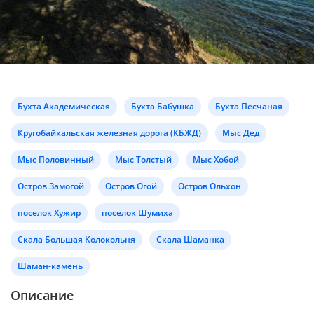
Бухта Академическая
Бухта Бабушка
Бухта Песчаная
Кругобайкальская железная дорога (КБЖД)
Мыс Дед
Мыс Половинный
Мыс Толстый
Мыс Хобой
Остров Замогой
Остров Огой
Остров Ольхон
поселок Хужир
поселок Шумиха
Скала Большая Колокольня
Скала Шаманка
Шаман-камень
Описание