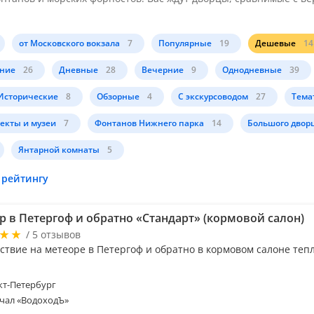
от Московского вокзала
7
Популярные
19
Дешевые
14
ние
26
Дневные
28
Вечерние
9
Однодневные
39
Исторические
8
Обзорные
4
С экскурсоводом
27
Тема
екты и музеи
7
Фонтанов Нижнего парка
14
Большого двор
Янтарной комнаты
5
 рейтингу
р в Петергоф и обратно «Стандарт» (кормовой салон)
/ 5 отзывов
ствие на метеоре в Петергоф и обратно в кормовом салоне теп
т-Петербург
чал «ВодоходЪ»