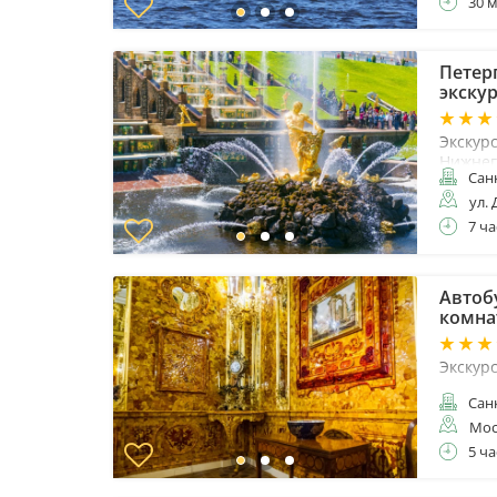
30 
Петер
экску
Экскур
Нижнег
Санк
ул. 
7 ча
Автоб
комна
Экскур
Санк
Мос
5 ча