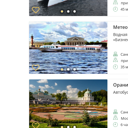
при
45 
Метеор
Водная
«Бизне
Санк
при
35 
Орани
Автобу
Санк
Мос
6 ча