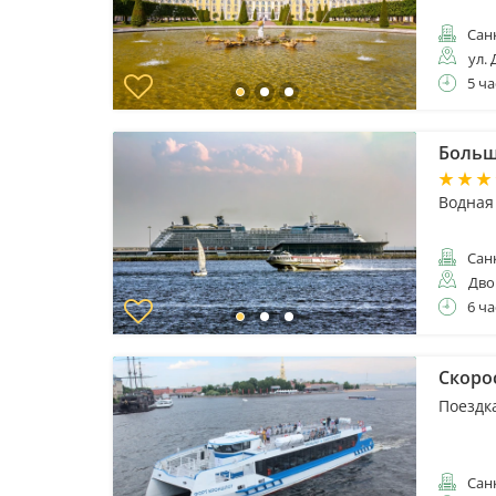
Санк
ул. 
5 ча
Больш
Водная
Санк
Дво
6 ча
Скоро
Поездк
Санк