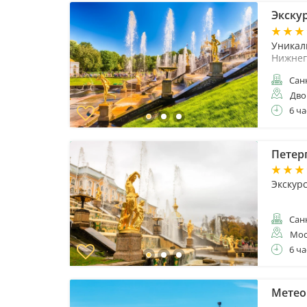
Экску
Уникал
Нижнег
Санк
Дво
6 ча
Петер
Экскур
Санк
Мос
6 ча
Метео