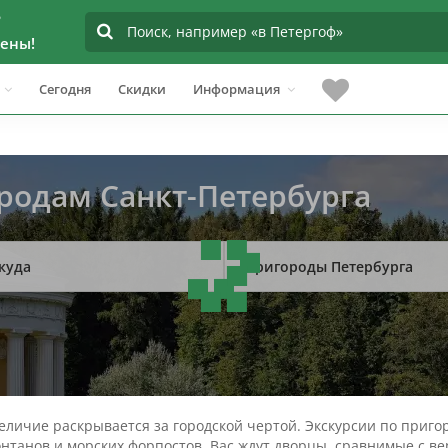
?
ены!
Сегодня
Скидки
Информация
родам Санкт-Петербурга
куда
Пригороды Петербурга
величие раскрывается за городской чертой. Экскурсии по приг
нтанов и морских форпостов. Вас ждут дворцы, сравнимые с в