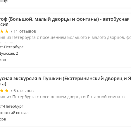
минут
гоф (Большой, малый дворцы и фонтаны) - автобусная
рсия
/ 11 отзывов
сия из Петербурга с посещением Большого и малого дворцов, ф
о парка
т-Петербург
Думская, 2
сов
усная экскурсия в Пушкин (Екатерининский дворец и 
та)
/ 6 отзывов
сия из Петербурга с посещением дворца и Янтарной комнаты
т-Петербург
ковский вокзал
сов