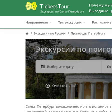
Почему мы
Выгодные ц
Экскурсии по Санкт-Петербургу
Направления
Тип экскурсии
Расписание
Экскурсии по России
Пригороды Петербурга
Экскурсии по приго
От
Очистить всё
Санкт-Петербург великолепен, но его истинное 
резиденций, тенистых парков, бьющих в небо фо