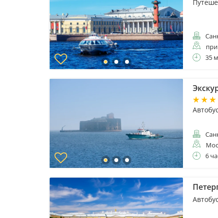
Путеше
Санк
при
35 
Экску
Автобу
Санк
Мос
6 ча
Петер
Автобу