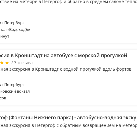
ствие на метеоре в Петергоф и обратно в среднем салоне тепл
т-Петербург
чал «ВодоходЪ»
минут
рсия в Кронштадт на автобусе с морской прогулкой
/ 3 отзыва
сная экскурсия в Кронштадт с водной прогулкой вдоль фортов
т-Петербург
ковский вокзал
сов
гоф (Фонтаны Нижнего парка) - автобусно-водная экск
сная экскурсия в Петергоф с обратным возвращением на метео