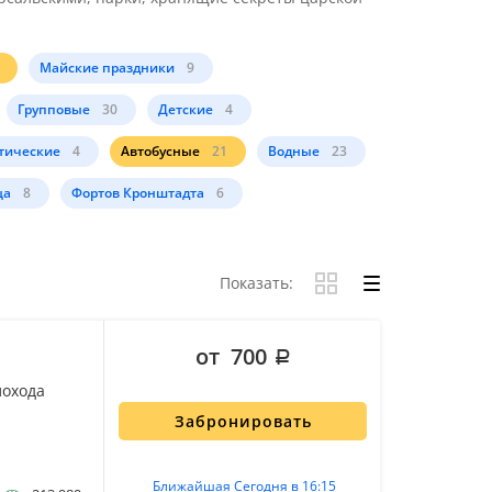
Майские праздники
9
Групповые
30
Детские
4
тические
4
Автобусные
21
Водные
23
ца
8
Фортов Кронштадта
6
Показать:
от 700
лохода
Забронировать
Ближайшая Сегодня в 16:15