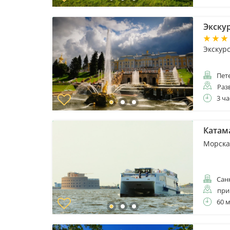
Экску
Экскур
Пет
Раз
3 ча
Катам
Морска
Санк
при
60 