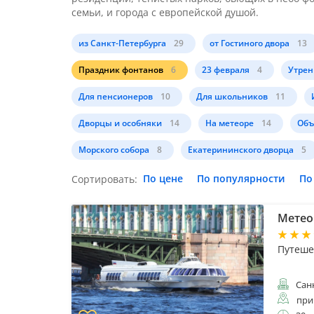
семьи, и города с европейской душой.
из Санкт-Петербурга
29
от Гостиного двора
13
Праздник фонтанов
6
23 февраля
4
Утрен
Для пенсионеров
10
Для школьников
11
Дворцы и особняки
14
На метеоре
14
Объ
Морского собора
8
Екатерининского дворца
5
По цене
По популярности
По
Сортировать:
Метео
Путеше
Санк
при