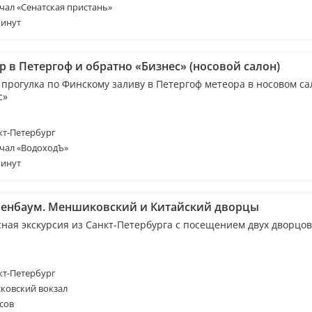
чал «Сенатская пристань»
минут
 в Петергоф и обратно «Бизнес» (носовой салон)
 прогулка по Финскому заливу в Петергоф метеора в носовом са
с»
т-Петербург
чал «ВодоходЪ»
минут
енбаум. Меншиковский и Китайский дворцы
сная экскурсия из Санкт-Петербурга с посещением двух дворцов
т-Петербург
ковский вокзал
сов