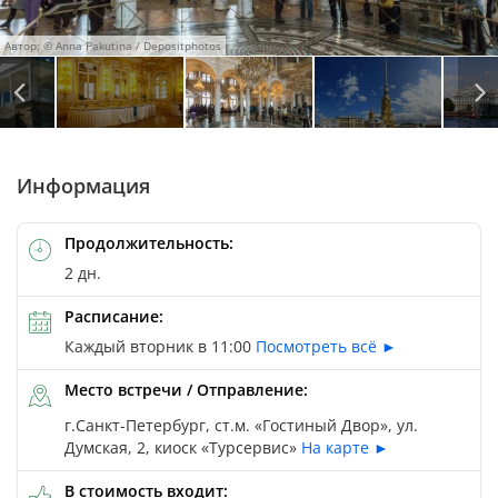
Автор: © Anna Pakutina / Depositphotos
Автор: © Сергей Гармашов / Depositphotos
Автор: © Aleksandr Shyripa / Depositphotos
Автор: © Iakov Filimonov / Depositphotos
Автор: © Vitas / Depositphotos
Информация
Продолжительность:
2 дн.
Расписание:
Каждый вторник в 11:00
Посмотреть всё ►
Место встречи / Отправление:
г.Санкт-Петербург, ст.м. «Гостиный Двор», ул.
Думская, 2, киоск «Турсервис»
На карте ►
В стоимость входит: