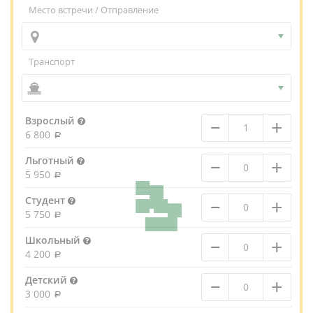
Место встречи / Отправление
Транспорт
–
+
Взрослый
6 800
–
+
Льготный
5 950
–
+
Студент
5 750
–
+
Школьный
4 200
–
+
Детский
3 000