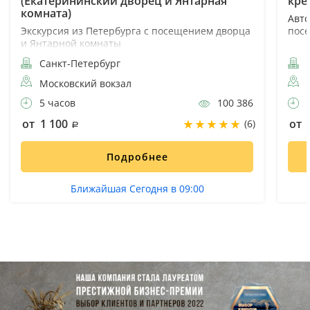
(Екатерининский дворец и Янтарная
кре
комната)
Авто
Экскурсия из Петербурга с посещением дворца
пос
и Янтарной комнаты
Санкт-Петербург
С
Московский вокзал
5 часов
100 386
3
от 1 100
от 
(6)
Подробнее
Ближайшая Сегодня в 09:00