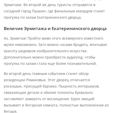
Обратите внимание!
Экскурсия заканчивается в
Эрмитаже. Во второй же день туристы отправятся в
Эрмитаже. Продолжительность сеанса 2 часа. При
соседний город Пушкин, где финальным аккордом станет
посещении можно воспользоваться аудиогидом -
прогулка по залам Екатерининского дворца.
450 рублей.
Величие Эрмитажа и Екатерининского дворца
Для удобства посетителей в залах Эрмитажа
Ах, Эрмитаж! Пройти мимо этого всемирного известного
установлены соответствующие информационные
музея невозможно. Зато можно часами бродить, впитывая
указатели. Сотрудники Эрмитажа будут дежурить в
красоту шедевров изобразительного искусства.
местах разветвления маршрутов и подскажут
Дополнительно можно приобрести аудиогид, чтобы
направление к интересующему вас залу или экспонату.
прогулка по залам стала еще более познавательной.
Сотрудники службы музейной безопасности могут
Во второй день главным событием станет обзор
попросить вас предъявить входной билет и направить
резиденции Романовых. Этот дворец отличается
в сторону выхода, если время вашего сеанса истекло.
роскошью, присущей барокко. Пышность интерьеров,
сверкающие детали и обилие позолоты буквально
заставляют замереть от восхищения. Бурю эмоций
2 день
вызывает и Янтарная комната, полностью выполненная из
11:15 – экскурсия в Пушкин с посещением
Янтаря.