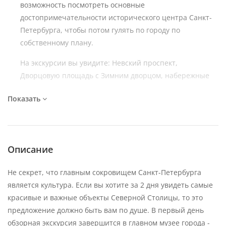
возможность посмотреть основные
достопримечательности исторического центра Санкт-
Петербурга, чтобы потом гулять по городу по
собственному плану.
На экскурсии вы увидите: Невский проспект,
Дворцовую площадь с Зимним дворцом, набережные
Невы, Стрелку Васильевского острова,
Показать
Петропавловскую крепость, Адмиралтейство,
Казанский и Исаакиевский соборы, Сенатскую площадь
и памятник "Медный всадник" и многое другое.
На экскурсии запланированы 3 остановки: Храм Спас-
Описание
на-Крови, крейсер "Аврора" (по возможности),
Исаакиевская площадь.
Не секрет, что главным сокровищем Санкт-Петербурга
является культура. Если вы хотите за 2 дня увидеть самые
12:30 - 14:30 – знакомство с коллекцией
красивые и важные объекты Северной Столицы, то это
Государственного Эрмитажа (самостоятельный осмотр)
предложение должно быть вам по душе. В первый день
обзорная экскурсия завершится в главном музее города -