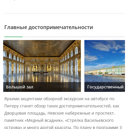
Екатерининского дворца, Янтарной комнаты
Вы побываете в Пушкине или Царском Селе. Второе
название города прямо говорит о том, что вам
Главные достопримечательности
предстоит путешествие в одну из царских резиденций
Дома Романовых. Вы посетите Екатерининский дворец,
считающийся одним из главных шедевров барокко.
Сможете оценить красоту и роскошь парадных
интерьеров, оценить наряд Янтарной комнаты.
В летнее время (с 15.04 по 30.10) также состоится
экскурсия по великолепному парку
Большой зал
Государственный Э
На территории дворцово-паркового комплекса
находится более 100 памятников, архитектурных
Яркими акцентами обзорной экскурсии на автобусе по
сооружений и павильонов. Наиболее известные -
Питеру станет обзор таких достопримечательностей, как
Холодные бани с Агатовыми комнатами, Камеронову
Дворцовая площадь, Невские набережные и проспект,
галерею, Висячие сады, Гранитную террасу, Нижние и
памятник «Медный всадник», «Стрелка Васильевского
Верхние ванны, вы увидите на нашей экскурсии.
острова» и много другой красоты. По плану в программе 3