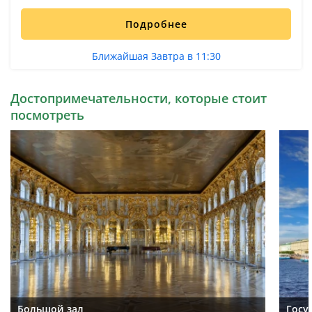
Подробнее
Ближайшая Завтра в 11:30
Достопримечательности, которые стоит
посмотреть
Большой зал
Госу