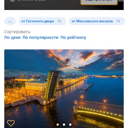
...
от Гостиного двора
16
от Московского вокзала
14
Сортировать:
По цене
По популярности
По рейтингу