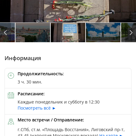
Автор: © Makarenko Alexandr / Depositphotos
Автор: © Makarenko Alexandr / Depositphotos
Автор: © Konstantin Semenov / Depositphotos
Информация
Продолжительность:
3 ч. 30 мин.
Расписание:
Каждые понедельник и субботу в 12:30
Посмотреть всё ►
Место встречи / Отправление:
г.СПб, ст.м. «Площадь Восстания», Лиговский пр-т,
43-45 (напротив Московского вокзала)
На карте ►