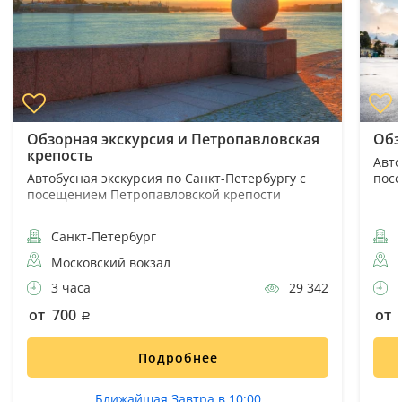
Обзорная экскурсия и Петропавловская
Обз
крепость
Авто
Автобусная экскурсия по Санкт-Петербургу с
пос
посещением Петропавловской крепости
Санкт-Петербург
С
Московский вокзал
3 часа
29 342
4
от 700
от 
Подробнее
Ближайшая Завтра в 10:00