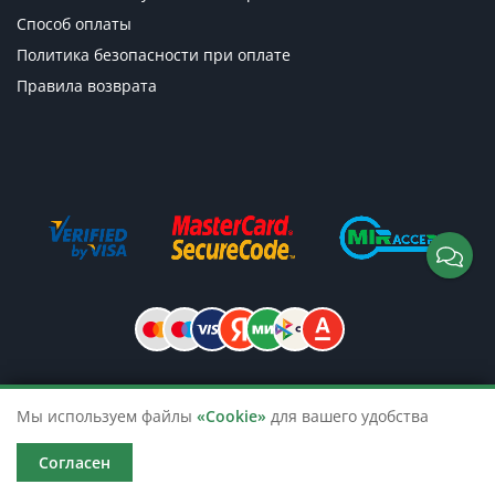
Способ оплаты
Политика безопасности при оплате
Правила возврата
© 2026 TicketsTour. Продажа водных
Мы используем файлы
«Cookie»
для вашего удобства
и автобусных экскурсий по России
Согласен