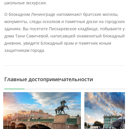
школьные экскурсии.
Возвращение к Московскому вокзалу (ст.м. «Площадь
О блокадном Ленинграде напоминают братские могилы,
Восстания»)
монументы, следы осколков и памятные доски на городских
зданиях. Вы посетите Пискаревское кладбище, побываете у
дома Тани Савичевой, написавшей знаменитый блокадный
дневник, увидите Блокадный храм и памятник юным
защитникам города.
Главные достопримечательности