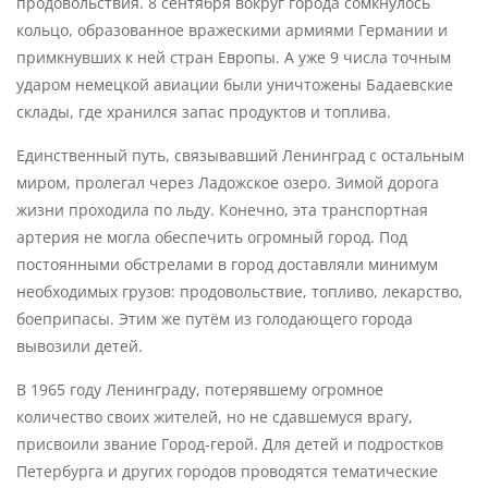
продовольствия. 8 сентября вокруг города сомкнулось
Исаакиевский собор
кольцо, образованное вражескими армиями Германии и
примкнувших к ней стран Европы. А уже 9 числа точным
На его колоннах до сих пор видны следы от осколков
ударом немецкой авиации были уничтожены Бадаевские
снарядов — немые свидетели тех страшных событий.
склады, где хранился запас продуктов и топлива.
На Исаакиевской площади вы узнаете, что в годы
блокады здесь, как и во многих других местах города,
Единственный путь, связывавший Ленинград с остальным
жители разбивали огороды и выращивали капусту,
миром, пролегал через Ладожское озеро. Зимой дорога
чтобы выжить.
жизни проходила по льду. Конечно, эта транспортная
артерия не могла обеспечить огромный город. Под
Особняк Румянцева и экспозиция «Ленинград в годы
постоянными обстрелами в город доставляли минимум
Великой Отечественной войны»
необходимых грузов: продовольствие, топливо, лекарство,
Выставка, раскинувшаяся на 12 залах, позволит глубоко
боеприпасы. Этим же путём из голодающего города
погрузиться в жизнь ленинградцев в период блокады.
вывозили детей.
Вы увидите личные вещи, фотографии, письма,
В 1965 году Ленинграду, потерявшему огромное
дневники, оружие, предметы быта, а также модели,
количество своих жителей, но не сдавшемуся врагу,
макеты, карты-схемы и диорамы. Эти экспонаты
присвоили звание Город-герой. Для детей и подростков
помогут прочувствовать атмосферу того времени и
Петербурга и других городов проводятся тематические
лучше понять, через что прошёл город и его жители.