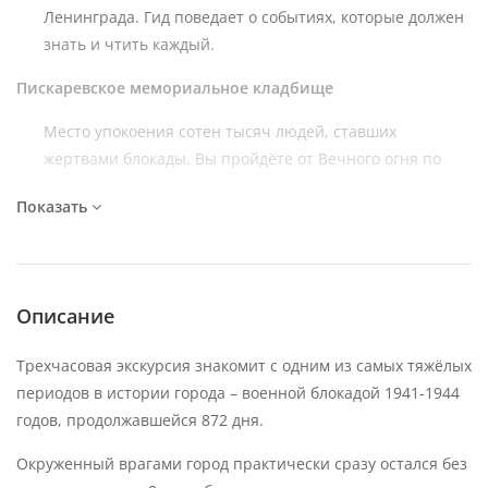
Ленинграда. Гид поведает о событиях, которые должен
знать и чтить каждый.
Пискаревское мемориальное кладбище
Место упокоения сотен тысяч людей, ставших
жертвами блокады. Вы пройдёте от Вечного огня по
центральной аллее, мимо братских могил, к
Показать
величественному памятнику «Мать-Родина», который
вызывает глубокое чувство скорби и уважения.
Дом Тани Савичевой
Описание
Дом, где жила Таня Савичева — девочка, которая в
свои девять лет вела дневник, запечатлевший ужас тех
Трехчасовая экскурсия знакомит с одним из самых тяжёлых
дней. Всего девять записей, но они стали мощным
периодов в истории города – военной блокадой 1941-1944
свидетельством трагедии целой семьи и, пожалуй,
годов, продолжавшейся 872 дня.
всего народа. Сегодня на здании установлена
Окруженный врагами город практически сразу остался без
мемориальная доска в память о Тане и её дневнике.