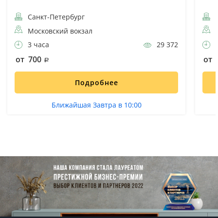
Санкт-Петербург
С
Московский вокзал
3 часа
29 372
1
от 700
от 
Подробнее
Ближайшая Завтра в 10:00