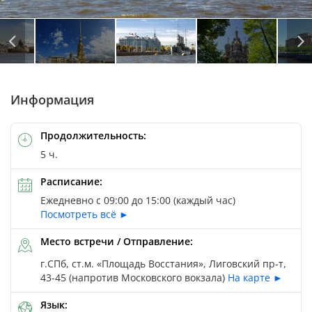
Автор: © Olga / Depositphotos
Автор: © Alexander Nikiforov / Depositphotos
Автор: © Сергей Гармашов / Depositphotos
Информация
Продолжительность:
5 ч.
Расписание:
Ежедневно с 09:00 до 15:00 (каждый час)
Посмотреть всё ►
Место встречи / Отправление:
г.СПб, ст.м. «Площадь Восстания», Лиговский пр-т,
43-45 (напротив Московского вокзала)
На карте ►
Язык: