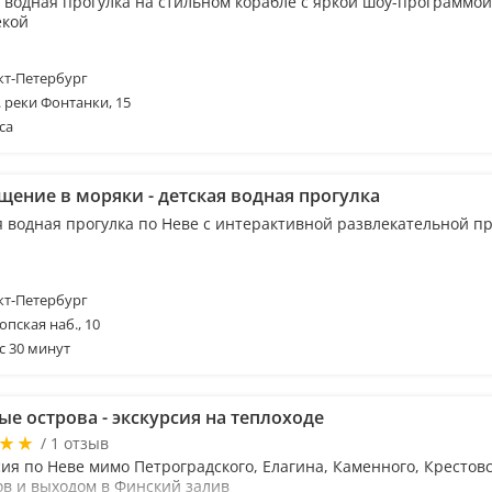
 водная прогулка на стильном корабле с яркой шоу-программой
екой
т-Петербург
. реки Фонтанки, 15
са
щение в моряки - детская водная прогулка
я водная прогулка по Неве с интерактивной развлекательной п
т-Петербург
опская наб., 10
с 30 минут
е острова - экскурсия на теплоходе
/ 1 отзыв
ия по Неве мимо Петроградского, Елагина, Каменного, Крестовс
ов и выходом в Финский залив