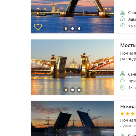
Санк
Адм
1 ча
Мосты
Ночная
развод
Санк
при
1 ча
Ночна
Ночная 
аудиог
Санк