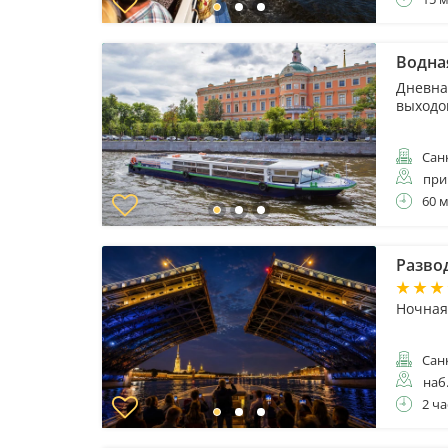
Водна
Дневна
выходо
Санк
при
60 
Разво
Ночная
Санк
наб
2 ча