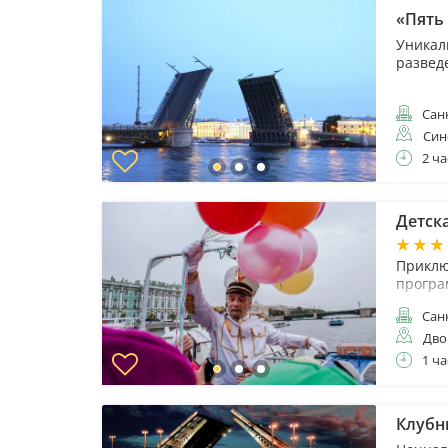
«Пять
Уникал
развед
Санк
Син
2 ча
Детск
Приклю
програ
Санк
Дво
1 ча
Клубн