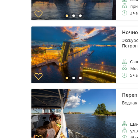
при
2 ча
Ночной
Экскур
Петроп
Санк
Мос
5 ча
Переп
Водная
Шли
ул. 
15 