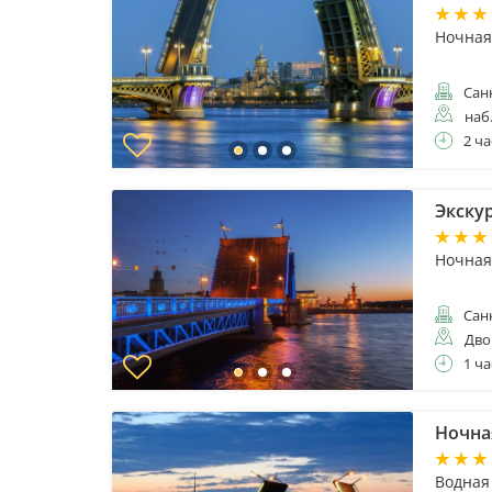
Ночная
Санк
наб
2 ча
Экску
Ночная
Санк
Дво
1 ча
Ночна
Водная