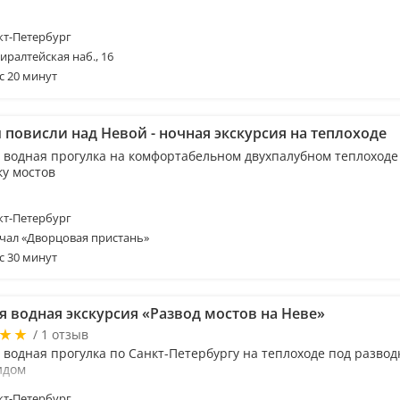
т-Петербург
иралтейская наб., 16
с 20 минут
 повисли над Невой - ночная экскурсия на теплоходе
 водная прогулка на комфортабельном двухпалубном теплоходе
ку мостов
т-Петербург
чал «Дворцовая пристань»
с 30 минут
я водная экскурсия «Развод мостов на Неве»
/ 1 отзыв
водная прогулка по Санкт-Петербургу на теплоходе под разводк
идом
т-Петербург