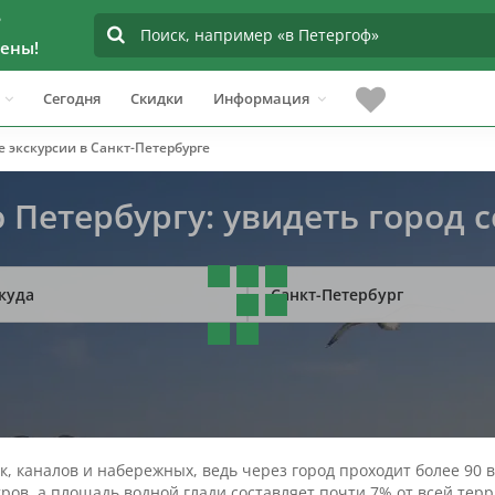
?
ены!
Сегодня
Скидки
Информация
 экскурсии в Санкт-Петербурге
 Петербургу: увидеть город 
куда
Санкт-Петербург
к, каналов и набережных, ведь через город проходит более 90
ров, а площадь водной глади составляет почти 7% от всей терр