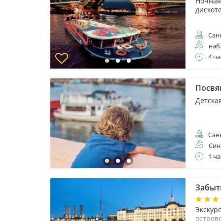
Ночная
дискот
Санк
наб
4 ча
Посвя
Детска
Санк
Син
1 ча
Забыты
Экскурс
остров