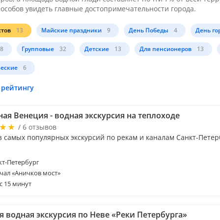
особов увидеть главные достопримечательности города.
стов
13
Майские праздники
9
День Победы
4
День го
8
Групповые
32
Детские
13
Для пенсионеров
13
еские
6
 рейтингу
ая Венеция - водная экскурсия на теплоходе
/ 6 отзывов
з самых популярных экскурсий по рекам и каналам Санкт-Петер
т-Петербург
чал «Аничков мост»
с 15 минут
я водная экскурсия по Неве «Реки Петербурга»