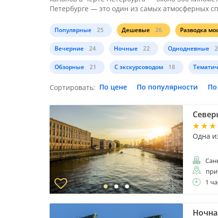
Петербурге — это один из самых атмосферных сп
Популярные
25
Дешевые
26
Разводка мо
Вечерние
24
Ночные
22
Однодневные
2
Обзорные
21
С экскурсоводом
18
Тематич
По цене
По популярности
По
Сортировать:
Северн
Одна и
Санк
при
1 ча
Ночна