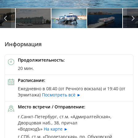
Автор: © Vyacheslav Shevchenko / Depositphotos
Автор: © Grigoriy Pisockiy / Depositphotos
Информация
Продолжительность:
20 мин.
Расписание:
Ежедневно в 08:40 (от Речного вокзала) и 19:40 (от
Эрмитажа)
Посмотреть всё ►
Место встречи / Отправление:
г.Санкт-Петербург, ст.м. «Адмиралтейская»,
Дворцовая наб., 38, причал
«ВодоходЪ»
На карте ►
г.СПб, ст.м. «Пролетарская», пр. Обуховской