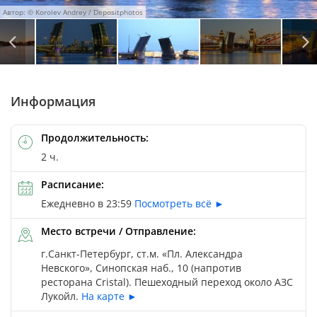
Автор: © Korolev Andrey / Depositphotos
Автор: © Alena Zamotaeva / Depositphotos
Автор: © Yuliya Baturina / Depositphotos
Автор: © Konstantin Semenov / Depositphotos
Информация
Продолжительность:
2 ч.
Расписание:
Ежедневно в 23:59
Посмотреть всё ►
Место встречи / Отправление:
г.Санкт-Петербург, ст.м. «Пл. Александра
Невского», Синопская наб., 10 (напротив
ресторана Cristal). Пешеходный переход около АЗС
Лукойл.
На карте ►