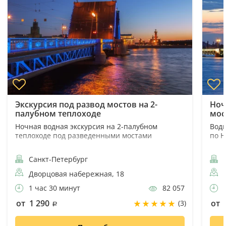
Экскурсия под развод мостов на 2-
Ноч
палубном теплоходе
мос
Ночная водная экскурсия на 2-палубном
Водн
теплоходе под разведенными мостами
по Н
Санкт-Петербург
С
Дворцовая набережная, 18
1 час 30 минут
82 057
1
от 1 290
от 
(3)