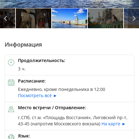
Автор: © Ekaterina Pokrovsky / Depositphotos
Автор: © Aleksandr Shyripa / Depositphotos
Автор: © Yuliya Baturina / Depositphotos
Информация
Продолжительность:
3 ч.
Расписание:
Ежедневно, кроме понедельника в 12:00
Посмотреть всё ►
Место встречи / Отправление:
г.СПб, ст.м. «Площадь Восстания», Лиговский пр-т,
43-45 (напротив Московского вокзала)
На карте ►
Язык: