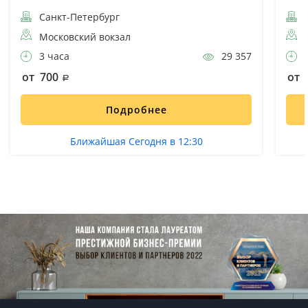
Санкт-Петербург
С
Московский вокзал
3 часа
29 357
4
от 700
от 
Подробнее
Ближайшая Сегодня в 12:30