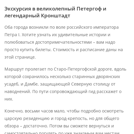
мощей святителя Николая Чудотворца, преподобного
Экскурсия в великолепный Петергоф и
Сергия Радонежского и праведного воина Феодора
легендарный Кронштадт
Ушакова.
Оба города возникли по воле российского императора
Техническая остановка
Петра I. Хотите узнать их удивительные истории и
Предусмотрена пауза на 20–25 минут для отдыха.
полюбоваться достопримечательностями – вам надо
просто купить билеты. Стоимость и расписание даны на
Морская прогулка
этой странице.
С борта теплохода вы полюбуетесь панорамными
Маршрут пролегает по Старо-Петергофской дороге, вдоль
видами на исторические форты Кронштадта, которые
которой сохранилось несколько старинных дворянских
веками охраняли подступы к Санкт-Петербургу.
усадеб, и Дамбе, защищающей Северную столицу от
Возвращение в Санкт-Петербург
наводнений. По пути сопровождающий гид расскажет о
них.
Эта экскурсия — уникальная возможность за один
Конечно, восьми часов мало, чтобы подробно осмотреть
день прикоснуться к двум великим страницам
царскую резиденцию и город-крепость, но для общего
истории России: эпохе имперского великолепия и
обзора – достаточно. Потом вы сможете вернуться и
славе военно-морского флота.
самостоятельно погулять по уже знакомым вам местам.