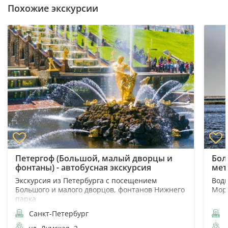
Похожие экскурсии
Петергоф (Большой, малый дворцы и
Бол
фонтаны) - автобусная экскурсия
мет
Экскурсия из Петербурга с посещением
Водн
Большого и малого дворцов, фонтанов Нижнего
Морс
парка
Санкт-Петербург
С