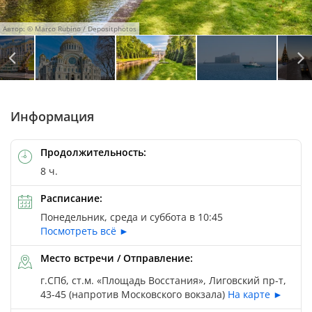
Автор: © Marco Rubino / Depositphotos
Автор: © BELOUSOVA JULIA / Depositphotos
Автор: © Igor Yu. Groshev / Depositphotos
Автор: © sikaraha / Depositphotos
Автор: © Igor Yu. Groshev / Depositphotos
Информация
Продолжительность:
8 ч.
Расписание:
Понедельник, среда и суббота в 10:45
Посмотреть всё ►
Место встречи / Отправление:
г.СПб, ст.м. «Площадь Восстания», Лиговский пр-т,
43-45 (напротив Московского вокзала)
На карте ►