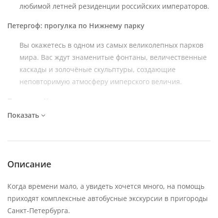
любимой летней резиденции российских императоров.
Петергоф: прогулка по Нижнему парку
Вы окажетесь в одном из самых великолепных парков
мира. Вас ждут знаменитые фонтаны, величественные
каскады и золочёные скульптуры, создающие
неповторимую атмосферу имперского величия.
Переезд в Кронштадт
Показать
Благодаря современному тоннелю в дамбе, путь из
Петергофа в Кронштадт займёт всего 15 минут. В
дороге гид расскажет о становлении города-крепости и
его роли в истории российского флота.
Описание
Кронштадт: Никольский Морской собор
Когда времени мало, а увидеть хочется много, на помощь
Вы посетите главный храм Российского флота, где
приходят комплексные автобусные экскурсии в пригороды
хранятся православные святыни, включая частицы
Санкт-Петербурга.