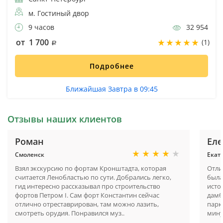
м. Гостиный двор
9 часов
32 954
от 1 700
(1)
Подробнее
Ближайшая Завтра в 09:45
Отзывы наших клиентов
Роман
Еле
Смоленск
Екат
Взял экскурсию по фортам Кронштадта, которая
Отли
считается Ленобластью по сути. Добрались легко,
была
гид интересно рассказывал про строительство
исто
фортов Петром I. Сам форт Константин сейчас
дамб
отлично отреставрирован, там можно лазить,
парк
смотреть орудия. Понравился муз..
мину