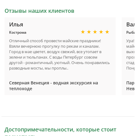
Отзывы наших клиентов
Илья
Ва
Кострома
Рыби
Отличный способ провести майские праздники!
Ура!
Взяли вечернюю прогулку по рекам и каналам.
майс
Город в мае цветет, воздух свежий, все утопает в
выхо
зелени и тюльпанах. С воды Петербург совсем
прох
другой - романтичный, уютный. Очень понравились
стад
разводные мосты, мы проплы..
Понр
Северная Венеция - водная экскурсия на
Пара
теплоходе
Нев
Достопримечательности, которые стоит