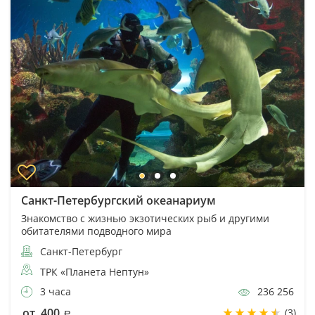
Санкт-Петербургский океанариум
Знакомство с жизнью экзотических рыб и другими
обитателями подводного мира
Санкт-Петербург
ТРК «Планета Нептун»
3 часа
236 256
от 400
(3)