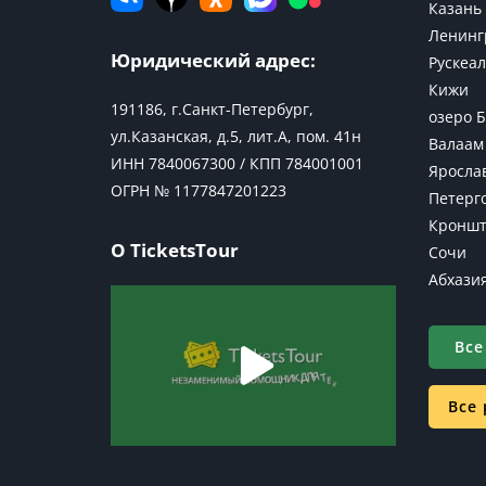
Казань
Ленинг
Юридический адрес:
Рускеал
Кижи
191186, г.Санкт-Петербург,
озеро 
ул.Казанская, д.5, лит.А, пом. 41н
Валаам
ИНН 7840067300 / КПП 784001001
Яросла
ОГРН № 1177847201223
Петерг
Кроншт
О TicketsTour
Сочи
Абхази
Все
Все