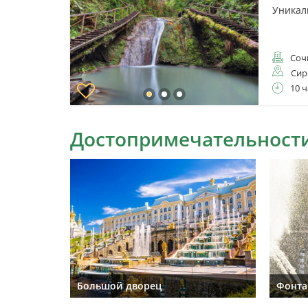
Уникал
Соч
Сир
10 ч
Достопримечательности
Большой дворец
Фонта