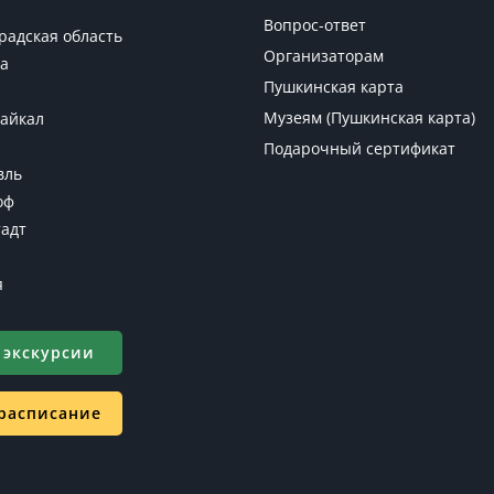
Вопрос-ответ
радская область
Организаторам
а
Пушкинская карта
Музеям (Пушкинская карта)
Байкал
Подарочный сертификат
вль
оф
адт
я
 экскурсии
 расписание