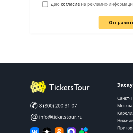
Даю
согласие
на рекламно-информаци
Отправит
Экску
Санкт-
8 (800) 200-31-07
Москва
Карели
@
info@ticketstour.ru
Нижний
Пригор