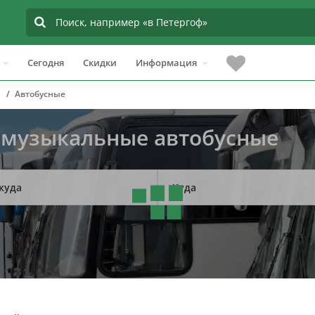
Сегодня
Скидки
Информация
Автобусные
 музыкальные автобусные
куда
Куда