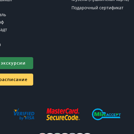
Подарочный сертификат
вль
оф
адт
я
 экскурсии
 расписание