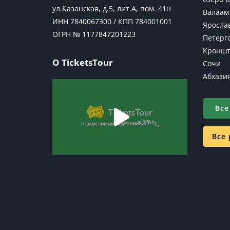
ул.Казанская, д.5, лит.А, пом. 41н
Валаам
ИНН 7840067300 / КПП 784001001
Яросла
ОГРН № 1177847201223
Петерг
Кроншт
О TicketsTour
Сочи
Абхази
Все
Все