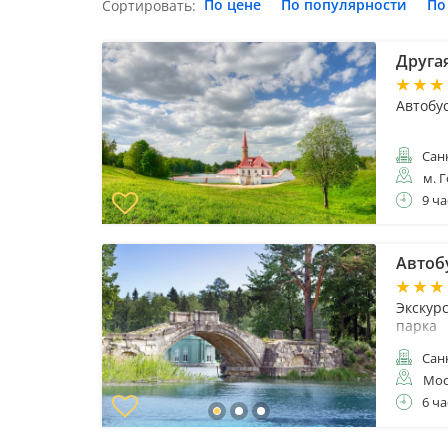
По цене
По популярности
По
Сортировать:
Другая
Автобу
Санк
м. 
9 ча
Автоб
Экскур
парка
Санк
Мос
6 ча