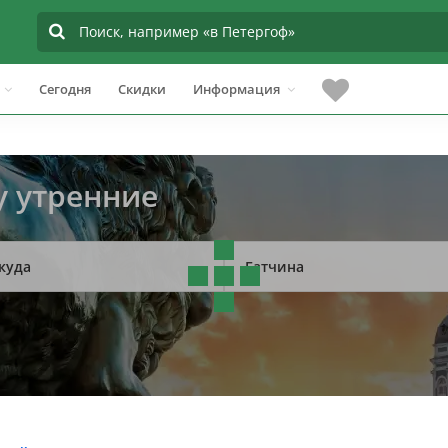
Сегодня
Скидки
Информация
у утренние
куда
Гатчина