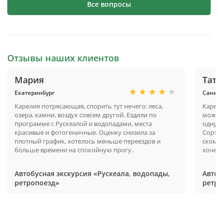
Все вопросы
Отзывы наших клиентов
Мария
Тат
Екатеринбург
Санк
Карелия потрясающая, спорить тут нечего: леса,
Каре
озера, камни, воздух совсем другой. Ездили по
можн
программе с Рускеалой и водопадами, места
одну
красивые и фотогеничные. Оценку снизила за
Сорт
плотный график, хотелось меньше переездов и
ском
больше времени на спокойную прогу..
хоче
Автобусная экскурсия «Рускеала, водопады,
Авто
ретропоезд»
рет