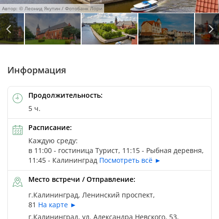
Автор: © Леонид Якутин / Фотобанк Лори
Автор: © E. O. / Фотобанк Лори
Автор: © Сергей Афанасьев / Фотобанк Лори
Автор: © Зобков Юрий / Фотобанк Лори
Автор: © E. O. / Фотобанк Лори
Автор: © Parmenov Pavel / Фотобанк Лори
Автор: © Belikart / Фотобанк Лори
Информация
Продолжительность:
5 ч.
Расписание:
Каждую среду:
в 11:00 - гостиница Турист, 11:15 - Рыбная деревня,
11:45 - Калининград
Посмотреть всё ►
Место встречи / Отправление:
г.Калининград, Ленинский проспект,
81
На карте ►
г.Калининград, ул. Александра Невского, 53,