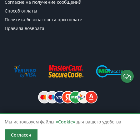
Согласие на получение сообщений
Способ оплаты
Политика безопасности при оплате
Правила возврата
© 2026 TicketsTour. Продажа водных
Мы используем файлы
«Cookie»
для вашего удобства
и автобусных экскурсий по России
Согласен