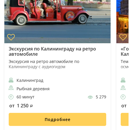
Экскурсия по Калининграду на ретро
«Го
автомобиле
Кал
Экскурсия на ретро автомобиле по
Тема
Калининграду с аудиогидом
осм
Калининград
К
Рыбная деревня
60 минут
5 279
5
от 1 250
от 
Подробнее