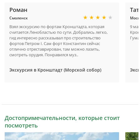
Роман
Тат
Смоленск
Моск
Взял экскурсию по фортам Кронштадта, которая
9 мар
считается Ленобластью по сути. Добрались легко,
Крон
гид интересно рассказывал про строительство
Гума
фортов Петром I. Сам форт Константин сейчас
отлично отреставрирован, там можно лазить,
смотреть орудия. Понравился муз..
Экскурсия в Кронштадт (Морской собор)
Экск
Достопримечательности, которые стоит
посмотреть