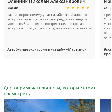
Олейник Николай Александрович
Ир
Москва
Санк
Такой вопрос: почему у вас на сайте написано, что
Прек
экскурсии проводятся каждую среду, а в календаре
Орга
можно выбрать только воскресенье? Так когда эта
мест
экскурсия проводится - по средам или воскресеньям?
экску
огро
дерев
Автобусная экскурсия в усадьбу «Марьино»
Экс
Кре
Достопримечательности, которые стоит
посмотреть