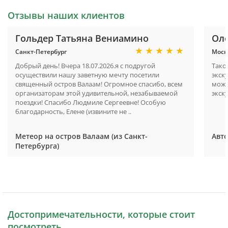
Отзывы наших клиентов
Гольдер Татьяна Вениамино
Ол
Санкт-Петербург
Моск
Добрый день! Вчера 18.07.2026.я с подругой
Тако
осуществили нашу заветную мечту посетили
экск
священный остров Валаам! Огромное спасибо, всем
можн
организаторам этой удивительной, незабываемой
экск
поездки! Спасибо Людмиле Сергеевне! Особую
благодарность, Елене (извините не ..
Метеор на остров Валаам (из Санкт-
Авто
Петербурга)
Достопримечательности, которые стоит
посмотреть