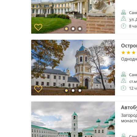
Санк
ул. 
8 ча
Остров
Однодн
Санк
ст.
12 ч
Автоб
Загоро
монаст
Санк