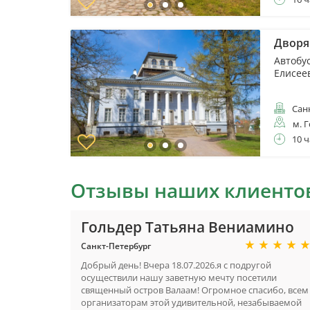
Дворя
Автобу
Елисее
Санк
м. 
10 ч
Отзывы наших клиенто
Гольдер Татьяна Вениамино
Санкт-Петербург
ий
Добрый день! Вчера 18.07.2026.я с подругой
асно
осуществили нашу заветную мечту посетили
священный остров Валаам! Огромное спасибо, всем
 вопросы
организаторам этой удивительной, незабываемой