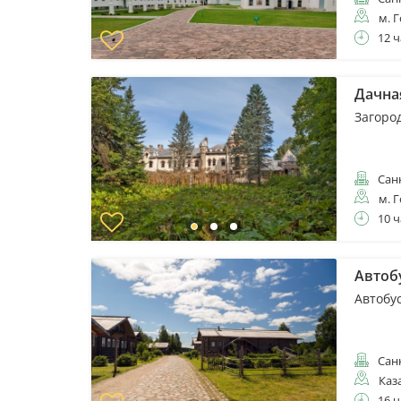
м. 
12 ч
Дачная
Загоро
Санк
м. 
10 ч
Автоб
Автобу
Санк
Каз
16 ч