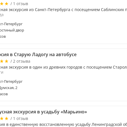
/ 1 отзыв
сная экскурсия из Санкт-Петербурга с посещением Саблинских 
да
т-Петербург
Гостиный двор
сов
сия в Старую Ладогу на автобусе
/ 2 отзыва
сная экскурсия в один из древних городов с посещением Старо
ти
т-Петербург
Думская, 2
асов
усная экскурсия в усадьбу «Марьино»
/ 1 отзыв
сия в единственную восстановленную усадьбу Ленинградской о