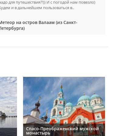
надо для путешествия?!)) И с погодой нам повезло)
Остались 
Будем и в дальнейшем пользоваться в..
процветан
Метеор на остров Валаам (из Санкт-
Метеор н
Петербурга)
Петербур
Спасо-Преображенский мужской
монастырь