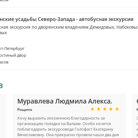
нские усадьбы Северо-Запада - автобусная экскурсия
сная экскурсия по дворянским владениям Демидовых, Набоковы
вых
т-Петербург
Гостиный двор
асов
в
Муравлева Людмила Алекса.
Рощино
Хочу выразить искоеннюю благодарность за
организацию поездки на Валаам. Особо хочется
поблагодарить экскурсовода Голофаст Екатерину
Вячеславовну. Она прекрасно провела наши два дня