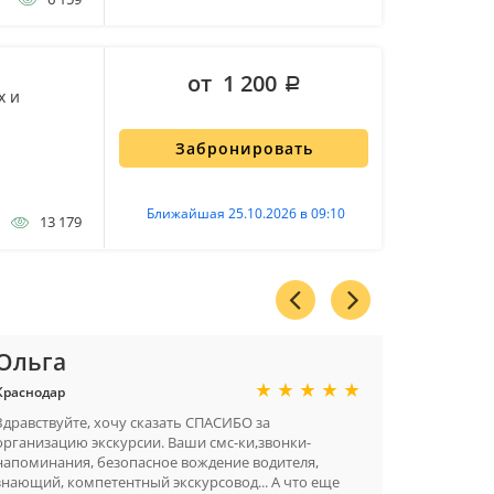
от 1 200
х и
Забронировать
Ближайшая 25.10.2026 в 09:10
13 179
Ольга
Светл
Краснодар
Санкт-Пет
Здравствуйте, хочу сказать СПАСИБО за
Выражаю 
организацию экскурсии. Ваши смс-ки,звонки-
Ларисе Пе
напоминания, безопасное вождение водителя,
экскурсию
знающий, компетентный экскурсовод... А что еще
энергетик