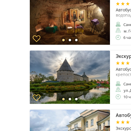
Автобу
водопа
Санк
м. 
6 ча
Экскур
Автобу
крепос
Санк
ул. 
10 ч
Автоб
Экскур