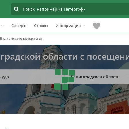
Сегодня
Скидки
Информация
Валаамского монастыря
нградской области с посещен
куда
Ленинградская область