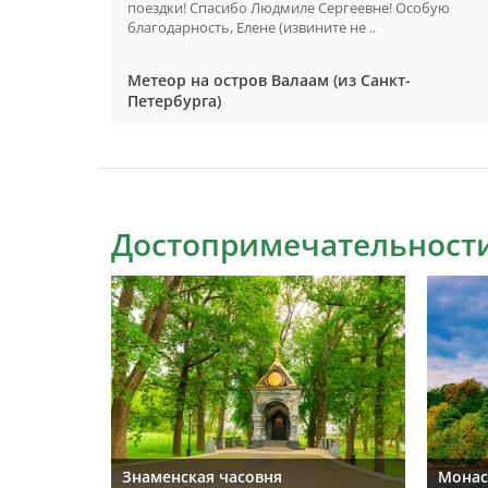
чень
поездки! Спасибо Людмиле Сергеевне! Особую
благодарность, Елене (извините не ..
Метеор на остров Валаам (из Санкт-
Петербурга)
Достопримечательности
Знаменская часовня
Монас