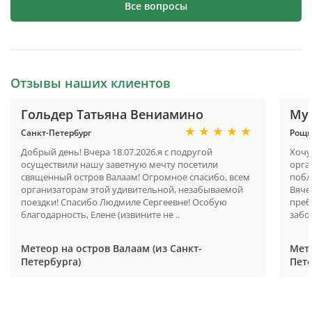
Все вопросы
Отзывы наших клиентов
Гольдер Татьяна Вениамино
Мур
Санкт-Петербург
Рощи
Добрый день! Вчера 18.07.2026.я с подругой
Хочу
осуществили нашу заветную мечту посетили
орга
священный остров Валаам! Огромное спасибо, всем
побл
организаторам этой удивительной, незабываемой
Вяче
поездки! Спасибо Людмиле Сергеевне! Особую
преб
благодарность, Елене (извините не ..
забо
Метеор на остров Валаам (из Санкт-
Мете
Петербурга)
Пете