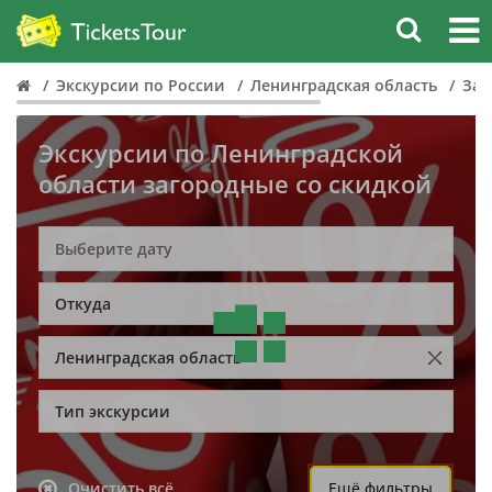
Экскурсии по России
Ленинградская область
Заг
Экскурсии по Ленинградской
области загородные со скидкой
Откуда
Ленинградская область
Тип экскурсии
Очистить всё
Ещё фильтры