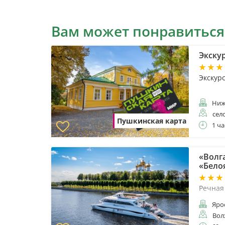
Вам может понравиться
Экску
Экскур
Ниж
сел
Пушкинская карта
1 ча
«Волга
«Бело
Речная
Яро
Вол