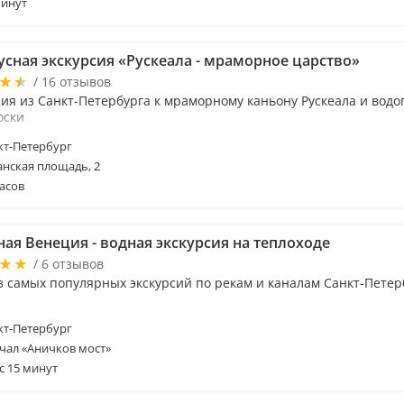
минут
усная экскурсия «Рускеала - мраморное царство»
/ 16 отзывов
сия из Санкт-Петербурга к мраморному каньону Рускеала и вод
оски
т-Петербург
анская площадь, 2
асов
ая Венеция - водная экскурсия на теплоходе
/ 6 отзывов
з самых популярных экскурсий по рекам и каналам Санкт-Петер
т-Петербург
чал «Аничков мост»
с 15 минут