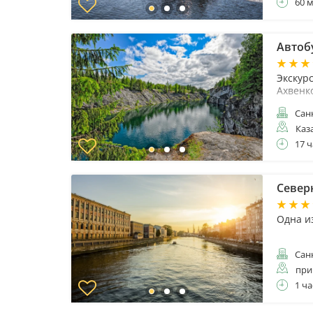
60 
Автоб
Экскур
Ахвенк
Санк
Каз
17 ч
Северн
Одна и
Санк
при
1 ча