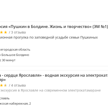
рсия «Пушкин в Болдине. Жизнь и творчество» (ЭМ №1)
/ 3 отзыва
сионная прогулка по заповедной усадьбе семьи Пушкиных
егородская область
о Большое Болдино
с 30 минут
 - сердце Ярославля» - водная экскурсия на электрока
яр»
/ 4 отзыва
 экскурсия в Ярославле на современном электрокатамаране
славль
жская набережная, 2