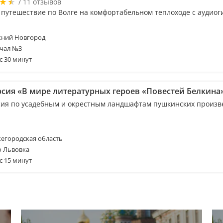
/ 11 отзывов
 путешествие по Волге на комфортабельном теплоходе с аудиог
ний Новгород
чал №3
с 30 минут
рсия «В мире литературных героев «Повестей Белкина
сия по усадебным и окрестным ландшафтам пушкинских произв
егородская область
о Львовка
с 15 минут