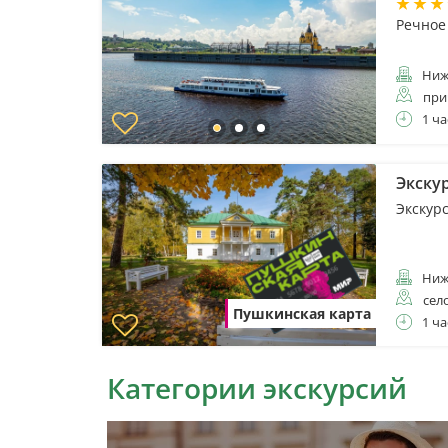
Речное
Ниж
при
1 ча
Экску
Экскур
Ниж
сел
Пушкинская карта
1 ча
Категории экскурсий