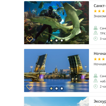
Санкт
Знаком
Санк
ТРК
3 ча
Ночна
Ночная
Санк
наб
2 ча
Экску