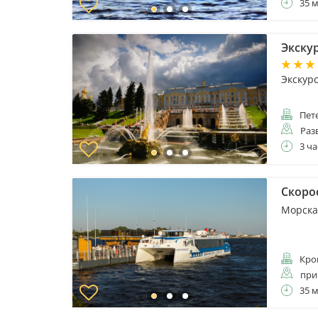
35 
Экску
Экскур
Пет
Раз
3 ча
Скоро
Морска
Кро
при
35 