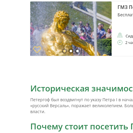
ГМЗ П
Беспла
Сид
2 ча
Историческая значимос
Петергоф был воздвигнут по указу Петра I в нач
«русский Версаль», поражает великолепием. Бол
власти.
Почему стоит посетить 