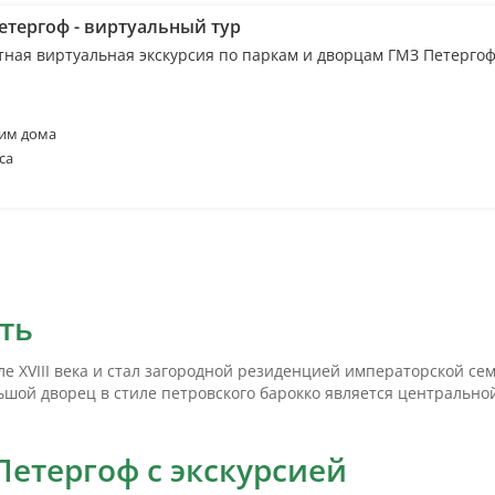
етергоф - виртуальный тур
тная виртуальная экскурсия по паркам и дворцам ГМЗ Петерго
им дома
са
ть
але XVIII века и стал загородной резиденцией императорской се
ьшой дворец в стиле петровского барокко является центральн
Петергоф с экскурсией