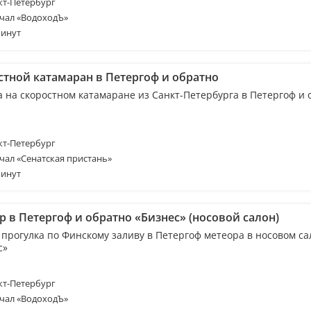
т-Петербург
чал «ВодоходЪ»
минут
стной катамаран в Петергоф и обратно
а на скоростном катамаране из Санкт-Петербурга в Петергоф и 
т-Петербург
чал «Сенатская пристань»
минут
 в Петергоф и обратно «Бизнес» (носовой салон)
 прогулка по Финскому заливу в Петергоф метеора в носовом са
с»
т-Петербург
чал «ВодоходЪ»