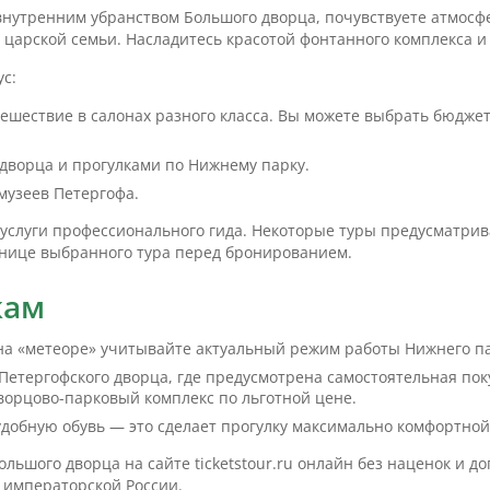
внутренним убранством Большого дворца, почувствуете атмосфе
царской семьи. Насладитесь красотой фонтанного комплекса и
ус:
ешествие в салонах разного класса. Вы можете выбрать бюдже
дворца и прогулками по Нижнему парку.
музеев Петергофа.
услуги профессионального гида. Некоторые туры предусматрив
анице выбранного тура перед бронированием.
кам
 на «метеоре» учитывайте актуальный режим работы Нижнего па
етергофского дворца, где предусмотрена самостоятельная поку
ворцово-парковый комплекс по льготной цене.
удобную обувь — это сделает прогулку максимально комфортной
льшого дворца на сайте ticketstour.ru онлайн без наценок и д
 императорской России.