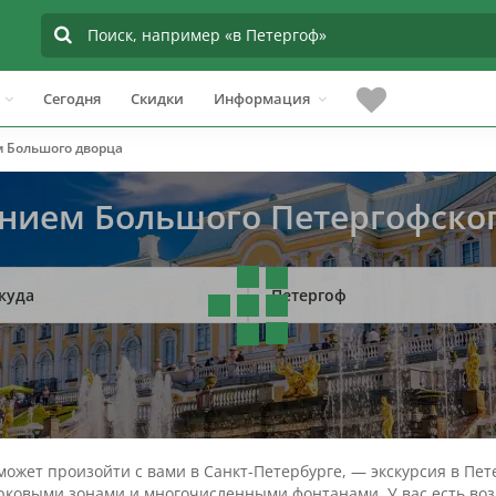
Сегодня
Скидки
Информация
 Большого дворца
ением Большого Петергофско
куда
Петергоф
ожет произойти с вами в Санкт-Петербурге, — экскурсия в Пе
ковыми зонами и многочисленными фонтанами. У вас есть воз