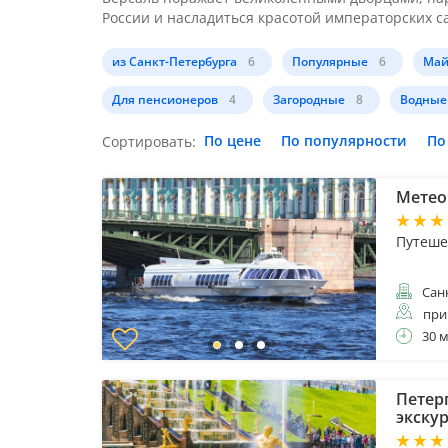
России и насладиться красотой императорских с
из Санкт-Петербурга
6
Популярные
6
Май
Для пенсионеров
4
Загородные
8
Водные
По цене
По популярности
По
Сортировать:
Метео
Путеше
Санк
при
30 
Петер
экску