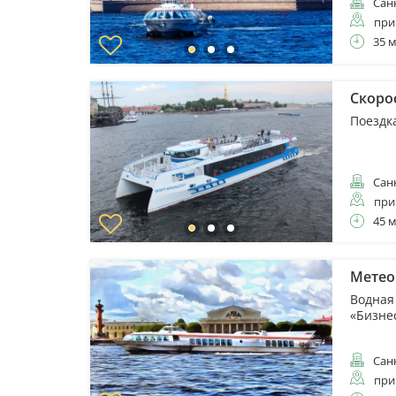
Санк
при
35 
Скоро
Поездк
Санк
при
45 
Метеор
Водная
«Бизне
Санк
при