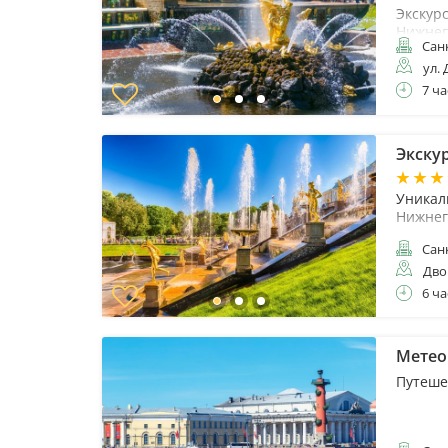
Экскур
Нижнег
Санк
ул. 
7 ча
Экску
Уникал
Нижнег
Санк
Дво
6 ча
Метео
Путеше