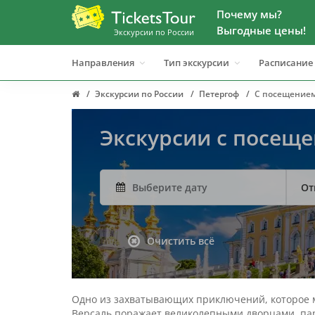
Почему мы?
Выгодные цены!
Экскурсии по России
Направления
Тип экскурсии
Расписание
Экскурсии по России
Петергоф
С посещением
Экскурсии с посещ
От
Очистить всё
Одно из захватывающих приключений, которое м
Версаль поражает великолепными дворцами, пар