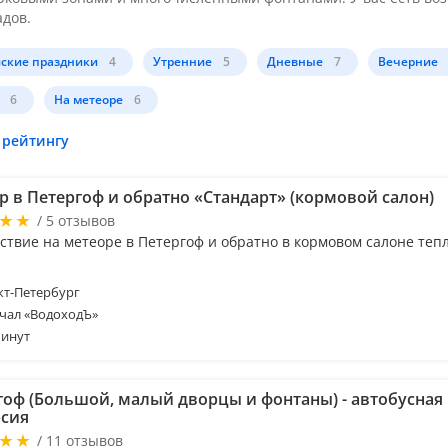
адов.
ские праздники
4
Утренние
5
Дневные
7
Вечерние
6
На метеоре
6
 рейтингу
р в Петергоф и обратно «Стандарт» (кормовой салон)
/ 5 отзывов
ствие на метеоре в Петергоф и обратно в кормовом салоне теп
т-Петербург
чал «ВодоходЪ»
минут
гоф (Большой, малый дворцы и фонтаны) - автобусная
рсия
/ 11 отзывов