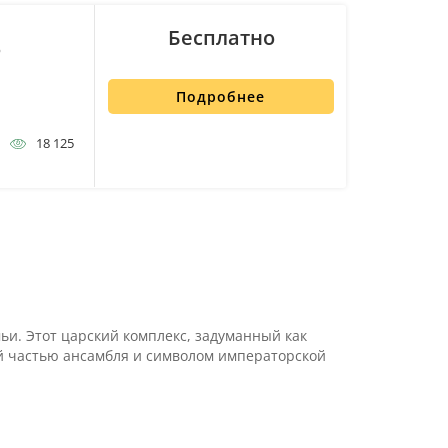
Бесплатно
ф
Подробнее
18 125
мьи. Этот царский комплекс, задуманный как
ой частью ансамбля и символом императорской