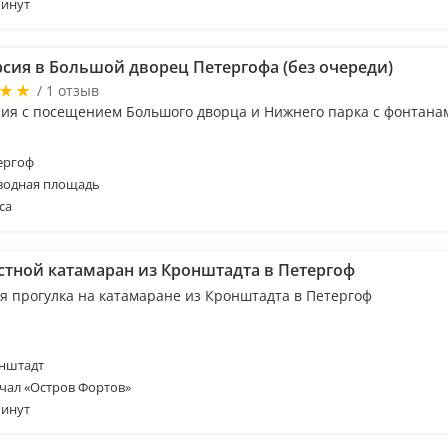
минут
рсия в Большой дворец Петергофа (без очереди)
/ 1 отзыв
сия с посещением Большого дворца и Нижнего парка с фонтана
ергоф
водная площадь
са
стной катамаран из Кронштадта в Петергоф
я прогулка на катамаране из Кронштадта в Петергоф
нштадт
чал «Остров Фортов»
минут