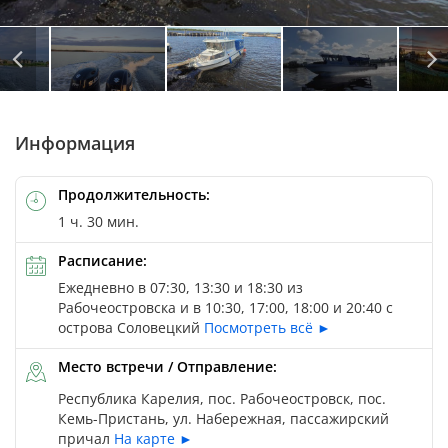
Автор: © Yuliya Baturina / Depositphotos
Автор: © Yuliya Baturina / Depositphotos
Автор: © Yuliya Baturina / Depositphotos
Автор: © Boris Breytman / Depositphotos
Информация
Продолжительность:
1 ч. 30 мин.
Расписание:
Ежедневно в 07:30, 13:30 и 18:30 из
Рабочеостровска и в 10:30, 17:00, 18:00 и 20:40 с
острова Соловецкий
Посмотреть всё ►
Место встречи / Отправление:
Республика Карелия, пос. Рабочеостровск, пос.
Кемь-Пристань, ул. Набережная, пассажирский
причал
На карте ►