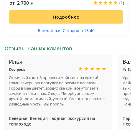
от 2 700
(1)
Подробнее
Ближайшая Сегодня в 13:40
Отзывы наших клиентов
Илья
Ва
Кострома
Рыби
Отличный способ провести майские праздники!
Ура!
Взяли вечернюю прогулку по рекам и каналам.
майс
Город в мае цветет, воздух свежий, все утопает в
выхо
зелени и тюльпанах. С воды Петербург совсем
прох
другой - романтичный, уютный. Очень понравились
стад
разводные мосты, мы проплы..
Понр
Северная Венеция - водная экскурсия на
Пара
теплоходе
Нев