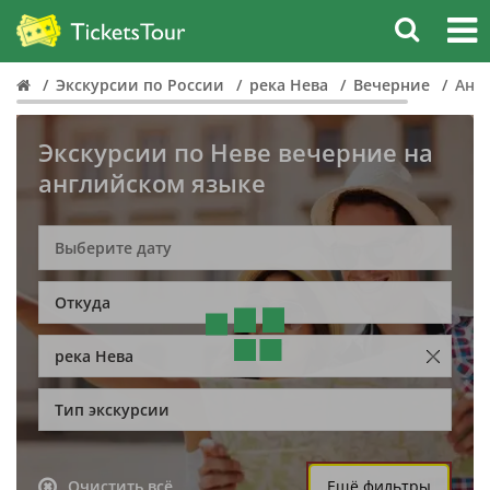
Экскурсии по России
река Нева
Вечерние
Анг
Экскурсии по Неве вечерние на
английском языке
Откуда
река Нева
Тип экскурсии
Очистить всё
Ещё фильтры