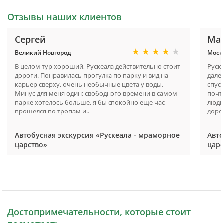
Отзывы наших клиентов
Сергей
Ма
Великий Новгород
Моск
В целом тур хороший, Рускеала действительно стоит
Руск
дороги. Понравилась прогулка по парку и вид на
дале
карьер сверху, очень необычные цвета у воды.
спус
Минус для меня один: свободного времени в самом
почт
парке хотелось больше, я бы спокойно еще час
людн
прошелся по тропам и..
доро
Автобусная экскурсия «Рускеала - мраморное
Авто
царство»
цар
Достопримечательности, которые стоит