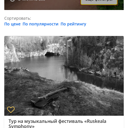
Сортировать:
По цене
По популярности
По рейтингу
Тур на музыкальный фестиваль «Ruskeala
Symphony»