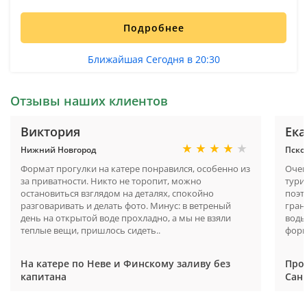
Подробнее
Ближайшая Сегодня в 20:30
Отзывы наших клиентов
Виктория
Ека
Нижний Новгород
Пско
Формат прогулки на катере понравился, особенно из
Очен
за приватности. Никто не торопит, можно
тури
остановиться взглядом на деталях, спокойно
поэт
разговаривать и делать фото. Минус: в ветреный
гран
день на открытой воде прохладно, а мы не взяли
воды
теплые вещи, пришлось сидеть..
форм
На катере по Неве и Финскому заливу без
Прог
капитана
Санк