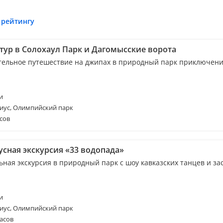
 рейтингу
тур в Солохаул Парк и Дагомысские ворота
тельное путешествие на джипах в природный парк приключен
и
иус, Олимпийский парк
сов
усная экскурсия «33 водопада»
ьная экскурсия в природный парк с шоу кавказских танцев и за
и
иус, Олимпийский парк
асов