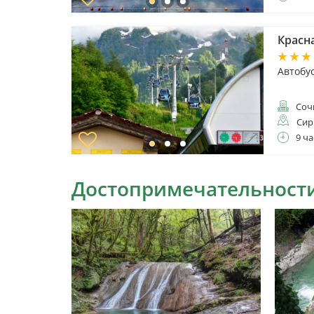
Красна
Автобу
Соч
Сир
9 ча
Достопримечательности