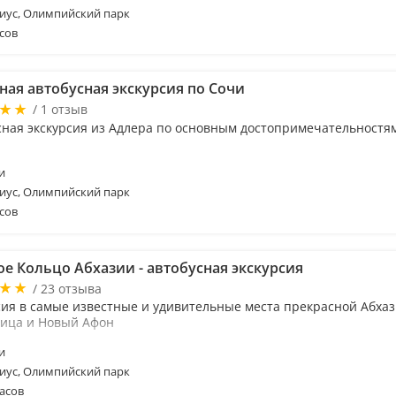
иус, Олимпийский парк
сов
ная автобусная экскурсия по Сочи
/ 1 отзыв
сная экскурсия из Адлера по основным достопримечательностя
и
иус, Олимпийский парк
сов
ое Кольцо Абхазии - автобусная экскурсия
/ 23 отзыва
сия в самые известные и удивительные места прекрасной Абхази
Рица и Новый Афон
и
иус, Олимпийский парк
асов