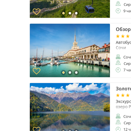
Сир
9 ча
Обзор
Автобу
Сочи
Соч
Сир
7 ча
Золот
Экскур
озеро 
Соч
Сир
12 ч