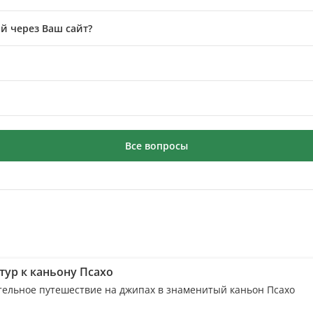
й через Ваш сайт?
Все вопросы
тур к каньону Псахо
тельное путешествие на джипах в знаменитый каньон Псахо