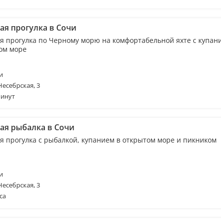
ая прогулка в Сочи
я прогулка по Черному морю на комфортабельной яхте с купан
ом море
и
Несебрская, 3
минут
ая рыбалка в Сочи
я прогулка с рыбалкой, купанием в открытом море и пикником
и
Несебрская, 3
са