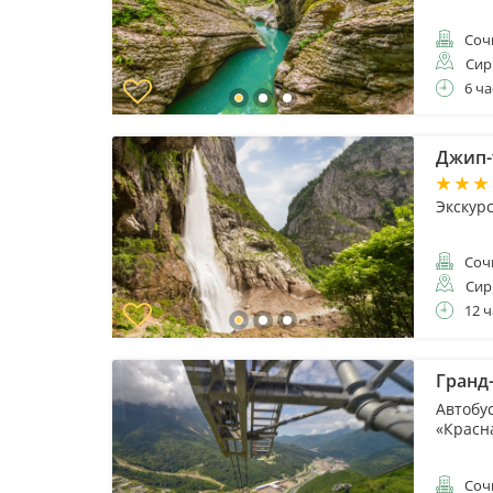
Соч
Сир
6 ча
Джип-
Экскурс
Соч
Сир
12 ч
Гранд
Автобус
«Красн
Соч