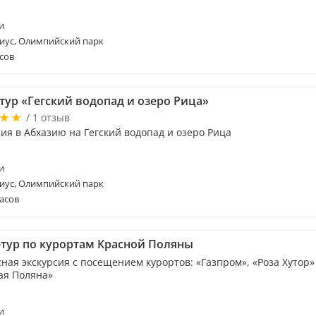
и
иус, Олимпийский парк
сов
тур «Гегский водопад и озеро Рица»
/ 1 отзыв
ия в Абхазию на Гегский водопад и озеро Рица
и
иус, Олимпийский парк
асов
-тур по курортам Красной Поляны
ная экскурсия с посещением курортов: «Газпром», «Роза Хутор»
ая Поляна»
и