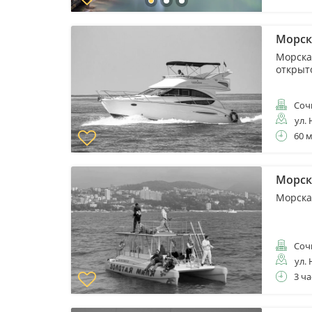
Морск
Морска
открыт
Соч
ул. 
60 
Морск
Морска
Соч
ул. 
3 ча