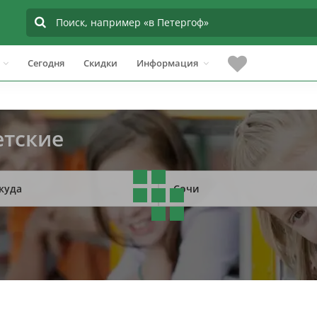
Сегодня
Скидки
Информация
етские
куда
Сочи