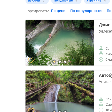
из Сочи
5
Популярные
4
Утренние
4
По цене
По популярности
По
Сортировать:
Джип-
Увлека
Соч
Сир
9 ча
Автоб
Уникал
Соч
Сир
10 ч