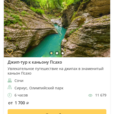
Джип-тур к каньону Псахо
Увлекательное путешествие на джипах в знаменитый
каньон Псахо
Сочи
Сириус, Олимпийский парк
6 часов
11 679
от 1 700