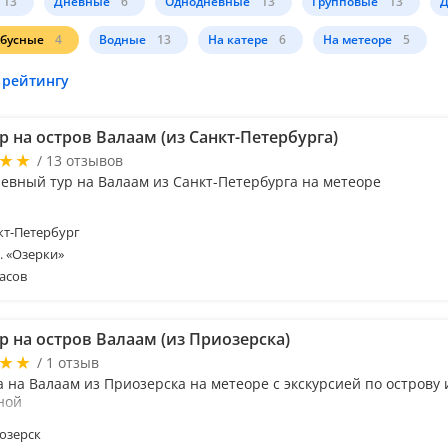
13
Дневные
6
Однодневные
13
Групповые
13
Д
обусные
4
Водные
13
На катере
6
На метеоре
5
 рейтингу
 на остров Валаам (из Санкт-Петербурга)
/ 13 отзывов
евный тур на Валаам из Санкт-Петербурга на метеоре
т-Петербург
м. «Озерки»
асов
р на остров Валаам (из Приозерска)
/ 1 отзыв
 на Валаам из Приозерска на метеоре с экскурсией по острову 
ной
озерск