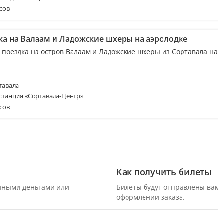
сов
ка на Валаам и Ладожские шхеры на аэролодке
 поездка на остров Валаам и Ладожские шхеры из Сортавала на
тавала
станция «Сортавала-Центр»
сов
Как получить билеты
онными деньгами или
Билеты будут отправлены вам
оформлении заказа.