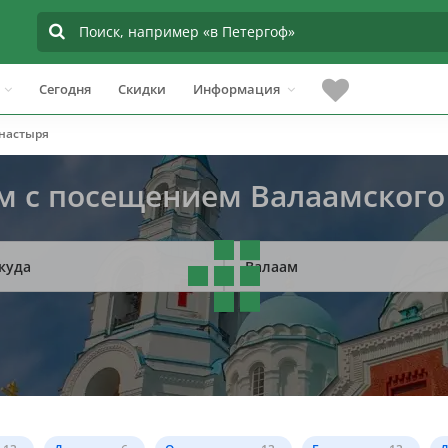
Сегодня
Скидки
Информация
настыря
ам с посещением Валаамског
куда
Валаам