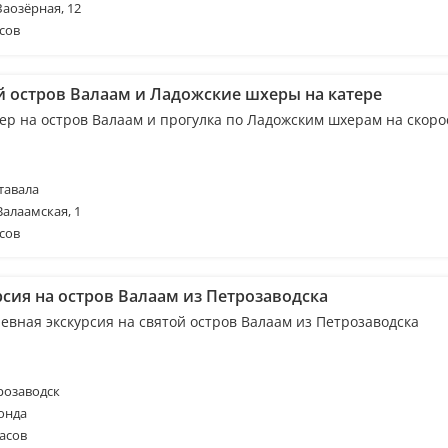
Заозёрная, 12
сов
й остров Валаам и Ладожские шхеры на катере
ер на остров Валаам и прогулка по Ладожским шхерам на скор
тавала
Валаамская, 1
сов
рсия на остров Валаам из Петрозаводска
евная экскурсия на святой остров Валаам из Петрозаводска
розаводск
онда
асов