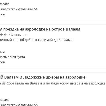
тавала
. Ладожской флотилии, 5А
сов
я поездка на аэролодке на остров Валаам
/ 6 отзывов
венный способ добраться зимой до Валаама.
аам
астырская бухта
сов
й Валаам и Ладожские шхеры на аэролодке
а из Сортавала на Валаам и по Ладожским шхерам на аэролодке
тавала
. Ладожской флотилии, 5А