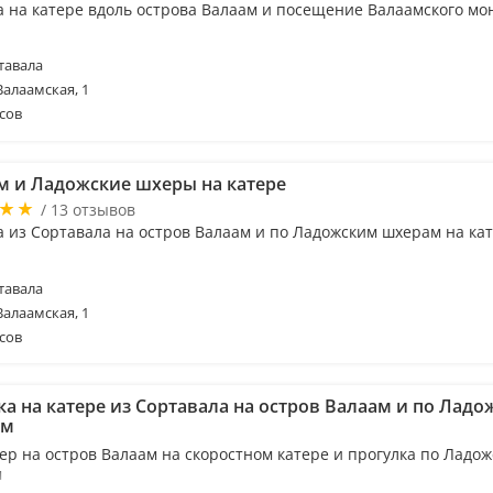
а на катере вдоль острова Валаам и посещение Валаамского мо
тавала
Валаамская, 1
сов
м и Ладожские шхеры на катере
/ 13 отзывов
а из Сортавала на остров Валаам и по Ладожским шхерам на ка
тавала
Валаамская, 1
сов
ка на катере из Сортавала на остров Валаам и по Лад
ам
ер на остров Валаам на скоростном катере и прогулка по Ладо
м