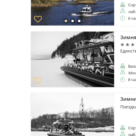
Сор
наб
6 ча
Зимня
Единст
Вал
Мон
8 ча
Зимни
Поездк
Сор
наб