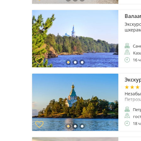
Валаа
Экскур
шхера
Санк
Каз
16 ч
Экскур
Незабы
Петроз
Пет
гос
18 ч