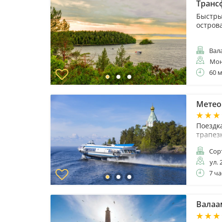
Трансф
Быстры
остров
Вал
Мон
60 
Метеор
Поездка
трапез
Сор
ул. 
7 ча
Валаам