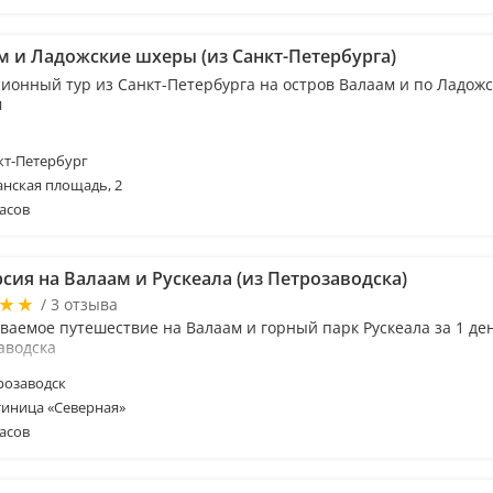
м и Ладожские шхеры (из Санкт-Петербурга)
сионный тур из Санкт-Петербурга на остров Валаам и по Ладож
м
т-Петербург
анская площадь, 2
асов
сия на Валаам и Рускеала (из Петрозаводска)
/ 3 отзыва
ваемое путешествие на Валаам и горный парк Рускеала за 1 де
аводска
розаводск
тиница «Северная»
асов