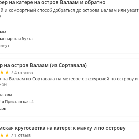
ер на катере на остров Валаам и обратно
й и комфортный способ добраться до острова Валаам или уехат
а
аам
астырская бухта
минут
 на остров Валаам (из Сортавала)
/ 4 отзыва
 на Валаам из Сортавала на метеоре с экскурсией по острову и
ной
тавала
2-я Пристанская, 4
сов
ская кругосветка на катере: к маяку и по острову
/ 1 отзыв