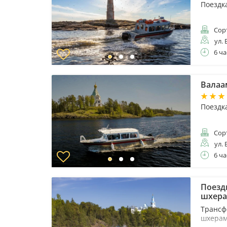
Поездк
Сор
ул. 
6 ча
Валаа
Поездк
Сор
ул. 
6 ча
Поезд
шхер
Трансф
шхера