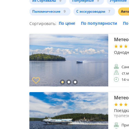
из Сортавалы
9
Популярные
9
Утренние
Паломнические
9
С экскурсоводом
7
Авт
По цене
По популярности
По
Сортировать:
Метеор
Однодн
Санк
ст.
14 ч
Метео
Поездка
трапез
При