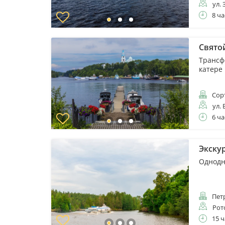
ул. 
8 ча
Свято
Трансф
катере
Сор
ул. 
6 ча
Экску
Однодн
Пет
Рот
15 ч