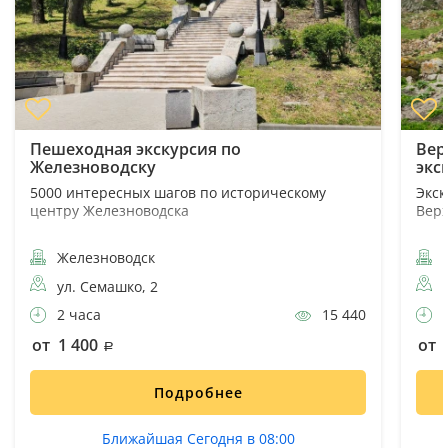
Пешеходная экскурсия по
Вер
Железноводску
экс
5000 интересных шагов по историческому
Экск
центру Железноводска
Вер
Железноводск
П
ул. Семашко, 2
2 часа
15 440
1
от 1 400
от 
Подробнее
Ближайшая Сегодня в 08:00