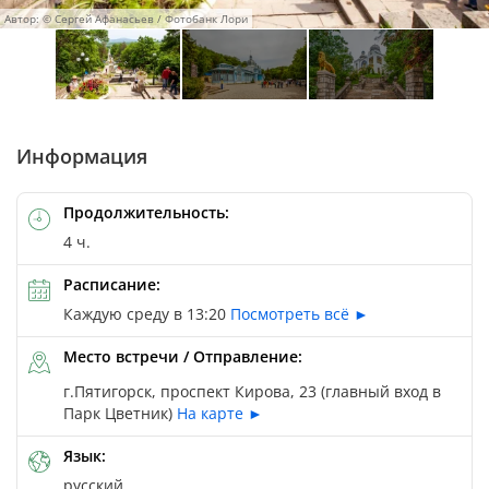
Автор: © Сергей Афанасьев / Фотобанк Лори
Автор: © Сергей Афанасьев / Фотобанк Лори
Автор: © Сергей Афанасьев / Фотобанк Лори
Информация
Продолжительность:
4 ч.
Расписание:
Каждую среду в 13:20
Посмотреть всё ►
Место встречи / Отправление:
г.Пятигорск, проспект Кирова, 23 (главный вход в
Парк Цветник)
На карте ►
Язык:
русский