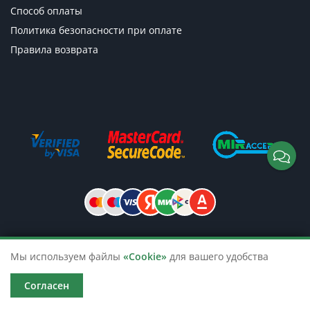
Способ оплаты
Политика безопасности при оплате
Правила возврата
© 2026 TicketsTour. Продажа водных
Мы используем файлы
«Cookie»
для вашего удобства
и автобусных экскурсий по России
Согласен