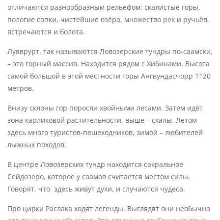
отличаются разнообразным рельефом: скалистые горы,
пологие сопки, чистейшие озëра, множество рек и ручьёв,
встречаются и болота.
Луяврурт, так называются Ловозерские тундры по-саамски,
– это горный массив. Находится рядом с Хибинами. Высота
самой большой в этой местности горы Ангвундасчорр 1120
метров.
Внизу склоны гор поросли хвойными лесами. Затем идëт
зона карликовой растительности, выше – скалы. Летом
здесь много туристов-пешеходников, зимой – любителей
лыжных походов.
В центре Ловозерских тундр находится сакральное
Сейдозеро, которое у саамов считается местом силы.
Говорят, что здесь живут духи, и случаются чудеса.
Про цирки Раслака ходят легенды. Выглядят они необычно