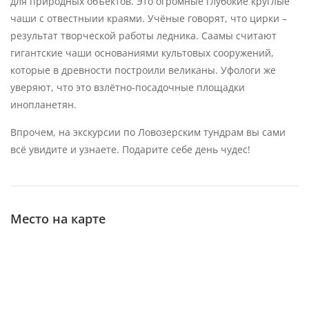
для природных объектов. Это огромные глубокие круглые
чаши с отвестныии краями. Учëные говорят, что цирки –
результат творческой работы ледника. Саамы считают
гигантские чаши основаниями культовых сооружений,
которые в древности построили великаны. Уфологи же
уверяют, что это взлëтно-посадочные площадки
инопланетян.
Впрочем, на экскурсии по Ловозерским тундрам вы сами
всë увидите и узнаете. Подарите себе день чудес!
Место на карте