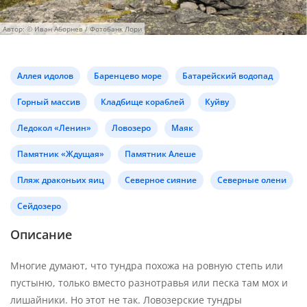
Автор: © Иван Аборнев / Фотобанк Лори
Аллея идолов
Баренцево море
Батарейский водопад
Горный массив
Кладбище кораблей
Куйву
Ледокол «Ленин»
Ловозеро
Маяк
Памятник «Ждущая»
Памятник Алеше
Пляж драконьих яиц
Северное сияние
Северные олени
Сейдозеро
Описание
Многие думают, что тундра похожа на ровную степь или
пустыню, только вместо разнотравья или песка там мох и
лишайники. Но этот не так. Ловозерские тундры