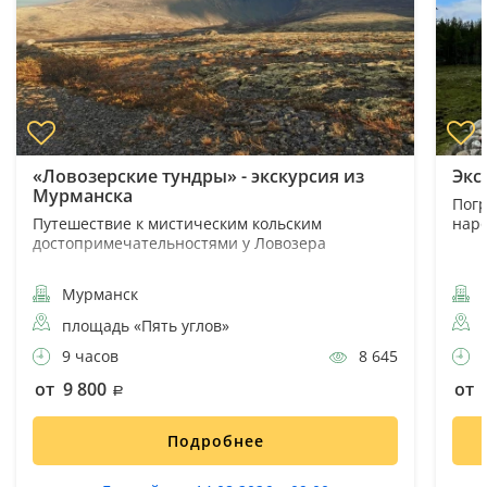
«Ловозерские тундры» - экскурсия из
Экс
Мурманска
Погр
Путешествие к мистическим кольским
наро
достопримечательностями у Ловозера
Мурманск
площадь «Пять углов»
9 часов
8 645
4
от 9 800
от 
Подробнее