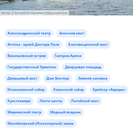
Автор: © Konstantin Semenov / Depositphotos
Александринский театр
Аничков мост
Аптека - музей Доктора Пеля
Благовещенский мост
Васильевский остров
Газпром Арена
Государственный Эрмитаж
Дворцовая площадь
Дворцовый мост
Дом Зингера
Зимняя канавка
Исаакиевский собор
Казанский собор
Крейсер «Аврора»
Кунсткамера
Лахта-центр
Литейный мост
Мариинский театр
Медный всадник
Михайловский (Инженерный) замок