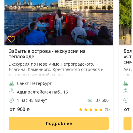
Забытые острова - экскурсия на
Бол
теплоходе
«Ст
сим
Экскурсия по Неве мимо Петроградского,
Елагина, Каменного, Крестовского островов и
Авто
выходом в Финский залив
совр
Санкт-Петербург
С
Адмиралтейская наб., 16
1 час 45 минут
37 500
3
от 900
от 
(1)
Подробнее