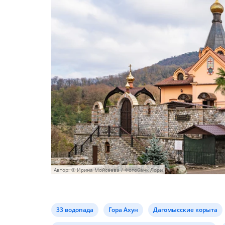
Автор: © Ирина Мойсеева / Фотобанк Лори
33 водопада
Гора Ахун
Дагомысские корыта