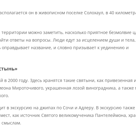
асполагается он в живописном поселке Солохаул, в 40 километр
а территории можно заметить, насколько приятное безмолвие 
найти ответы на вопросы. Люди едут за исцелением души и тела,
ь оправдывает название, и словно призывает к уединению и
стынь»
 в 2000 году. Здесь хранятся такие святыни, как привезенная 
имеона Мироточивого, украшенная лозой виноградника, а также
ого.
т в экскурсию на джипах по Сочи и Адлеру. В экскурсию также
 мест, как источник Святого великомученика Пантелеймона, хра
м смыслам.