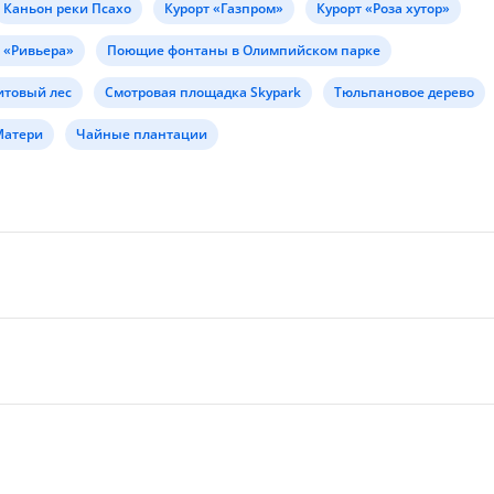
Каньон реки Псахо
Курорт «Газпром»
Курорт «Роза хутор»
 «Ривьера»
Поющие фонтаны в Олимпийском парке
товый лес
Смотровая площадка Skypark
Тюльпановое дерево
Матери
Чайные плантации