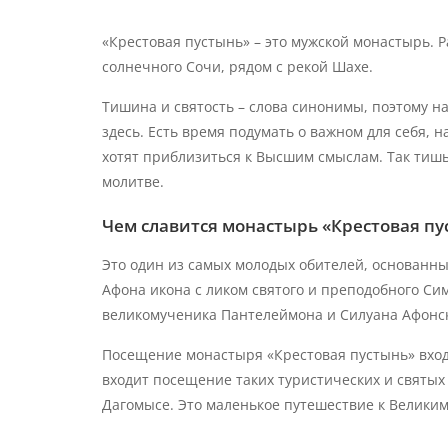
«Крестовая пустынь» – это мужской монастырь. Р
солнечного Сочи, рядом с рекой Шахе.
Тишина и святость – слова синонимы, поэтому н
здесь. Есть время подумать о важном для себя, 
хотят приблизиться к Высшим смыслам. Так тиш
молитве.
Чем славится монастырь «Крестовая пу
Это один из самых молодых обителей, основанный
Афона икона с ликом святого и преподобного С
великомученика Пантелеймона и Силуана Афонск
Посещение монастыря «Крестовая пустынь» входи
входит посещение таких туристических и святых
Дагомысе. Это маленькое путешествие к Велики