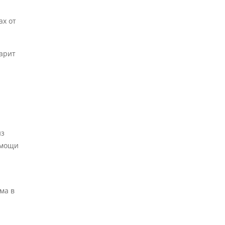
ах от
царит
из
 мощи
ма в