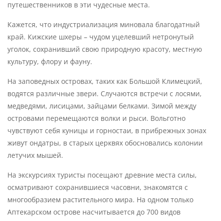
путешественников в эти чудесные места.
Кажется, что индустриализация миновала благодатный
край. Кижские шхеры – чудом уцелевший нетронутый
уголок, сохранивший свою природную красоту, местную
культуру, флору и фауну.
На заповедных островах, таких как Большой Климецкий,
водятся различные звери. Случаются встречи с лосями,
медведями, лисицами, зайцами белками. Зимой между
островами перемещаются волки и рыси. Вольготно
чувствуют себя куницы и горностаи, в прибрежных зонах
живут ондатры, в старых церквях обосновались колонии
летучих мышей.
На экскурсиях туристы посещают древние места силы,
осматривают сохранившиеся часовни, знакомятся с
многообразием растительного мира. На одном только
Аптекарском острове насчитывается до 700 видов