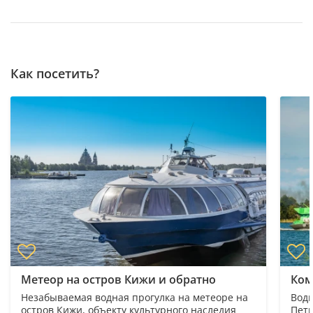
Как посетить?
Метеор на остров Кижи и обратно
Ком
Незабываемая водная прогулка на метеоре на
Водн
остров Кижи, объекту культурного наследия
Петр