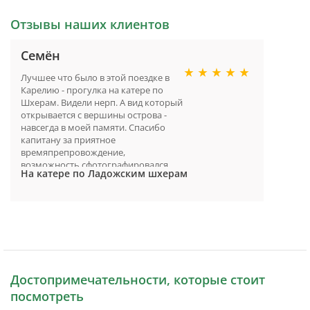
Отзывы наших клиентов
Семëн
Лучшее что было в этой поездке в
Карелию - прогулка на катере по
Шхерам. Видели нерп. А вид который
открывается с вершины острова -
навсегда в моей памяти. Спасибо
капитану за приятное
времяпрепровождение,
возможность сфотографировался
На катере по Ладожским шхерам
везде) и организато..
Достопримечательности, которые стоит
посмотреть