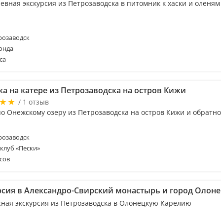
евная экскурсия из Петрозаводска в питомник к хаски и оленям
розаводск
онда
са
ка на катере из Петрозаводска на остров Кижи
/ 1 отзыв
по Онежскому озеру из Петрозаводска на остров Кижи и обратно
розаводск
-клуб «Пески»
сов
рсия в Александро-Свирский монастырь и город Олон
сная экскурсия из Петрозаводска в Олонецкую Карелию