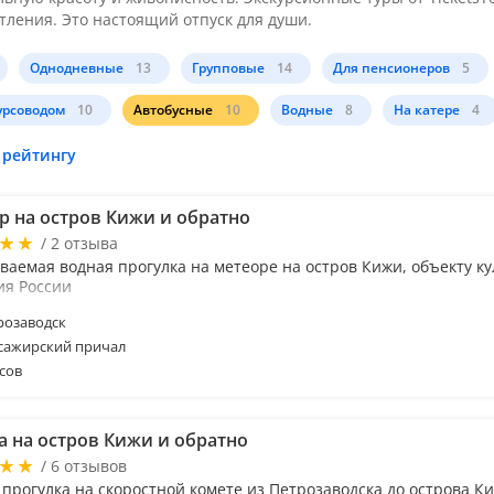
тления. Это настоящий отпуск для души.
Однодневные
13
Групповые
14
Для пенсионеров
5
урсоводом
10
Автобусные
10
Водные
8
На катере
4
 рейтингу
р на остров Кижи и обратно
/ 2 отзыва
ваемая водная прогулка на метеоре на остров Кижи, объекту ку
ия России
розаводск
сажирский причал
сов
а на остров Кижи и обратно
/ 6 отзывов
 прогулка на скоростной комете из Петрозаводска до острова К