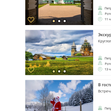
Пет
Рот
11 ч
Экску
Кругло
Пет
Рот
13 ч
В гост
Встреч
Пет