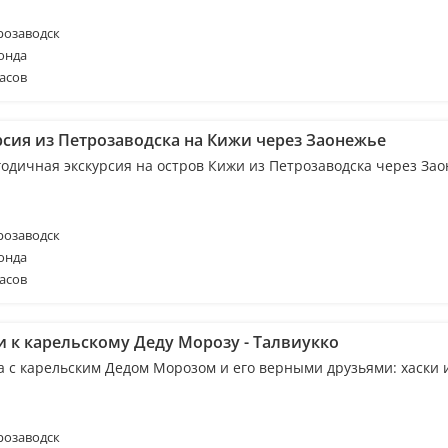
розаводск
онда
асов
рсия из Петрозаводска на Кижи через Заонежье
годичная экскурсия на остров Кижи из Петрозаводска через За
розаводск
онда
асов
и к карельскому Деду Морозу - Талвиукко
а с карельским Дедом Морозом и его верными друзьями: хаски 
розаводск