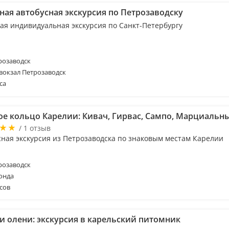
ная автобусная экскурсия по Петрозаводску
ая индивидуальная экскурсия по Санкт-Петербургу
розаводск
вокзал Петрозаводск
са
ое кольцо Карелии: Кивач, Гирвас, Сампо, Марциальн
/ 1 отзыв
сная экскурсия из Петрозаводска по знаковым местам Карелии
розаводск
онда
сов
 и олени: экскурсия в карельский питомник