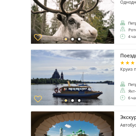
Однодн
Пет
Рот
4 ча
Поезд
Круиз 
Пет
Яхт
6 ча
Экску
Автобу