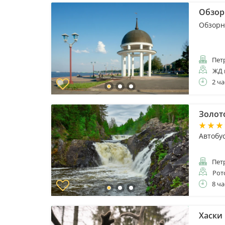
Обзор
Обзорн
Пет
ЖД 
2 ча
Золот
Автобу
Пет
Рот
8 ча
Хаски