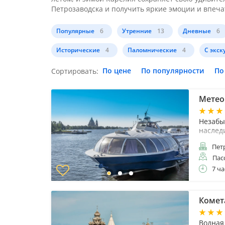
Петрозаводска и получить яркие эмоции и впеча
Популярные
6
Утренние
13
Дневные
6
Исторические
4
Паломнические
4
С экск
По цене
По популярности
По
Сортировать:
Метео
Незабы
наслед
Пет
Пас
7 ча
Комет
Водная