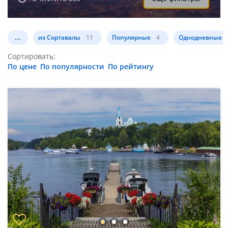
...
из Сортавалы
11
Популярные
4
Однодневные
Сортировать:
По цене
По популярности
По рейтингу