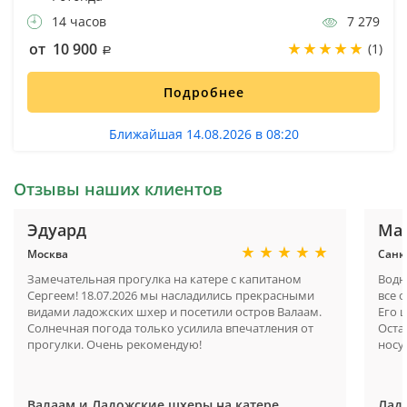
14 часов
7 279
от 10 900
(1)
Подробнее
Ближайшая 14.08.2026 в 08:20
Отзывы наших клиентов
Эдуард
Ма
Москва
Санк
Замечательная прогулка на катере с капитаном
Водн
Сергеем! 18.07.2026 мы насладились прекрасными
все 
видами ладожских шхер и посетили остров Валаам.
Его 
Солнечная погода только усилила впечатления от
Оста
прогулки. Очень рекомендую!
носу 
Валаам и Ладожские шхеры на катере
Ладо