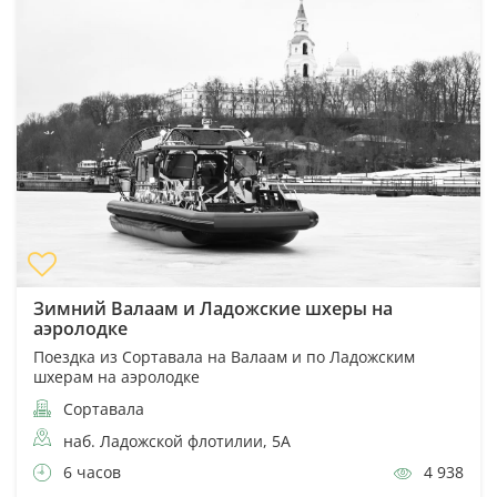
Зимний Валаам и Ладожские шхеры на
аэролодке
Поездка из Сортавала на Валаам и по Ладожским
шхерам на аэролодке
Сортавала
наб. Ладожской флотилии, 5А
6 часов
4 938