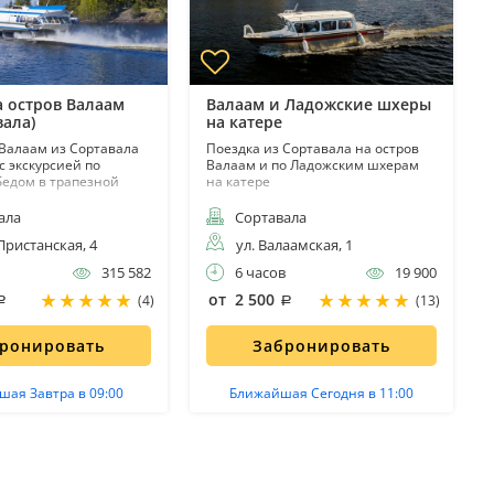
а остров Валаам
Валаам и Ладожские шхеры
вала)
на катере
 Валаам из Сортавала
Поездка из Сортавала на остров
с экскурсией по
Валаам и по Ладожским шхерам
бедом в трапезной
на катере
ала
Сортавала
 Пристанская, 4
ул. Валаамская, 1
315 582
6 часов
19 900
от 2 500
(4)
(13)
ронировать
Забронировать
ая Завтра в 09:00
Ближайшая Сегодня в 11:00