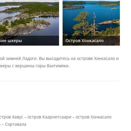
кие шхеры
Остров Хонкасало
ой зимней Ладоги. Вы высадитесь на острове Хонкасало и
херы с вершины горы Вахтимяки.
стров Хавус – остров Каарнетсаари – остров Хонкасало
а – Сортавала