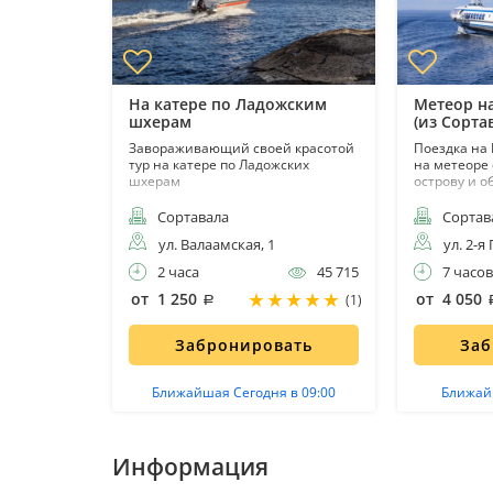
На катере по Ладожским
Метеор н
шхерам
(из Сорта
Завораживающий своей красотой
Поездка на
тур на катере по Ладожских
на метеоре 
шхерам
острову и о
Сортавала
Сортав
ул. Валаамская, 1
ул. 2-я
2 часа
45 715
7 часов
от 1 250
от 4 050
(1)
Забронировать
Заб
Ближайшая Сегодня в 09:00
Ближайш
Информация