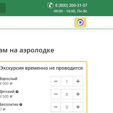
8 (800) 200-31-07
09:00 - 18:00, Пн-Вс
ам на аэролодке
Экскурсия временно не проводится
–
+
Взрослый
4 000
–
+
Детский
3 500
–
+
Бесплатно
0