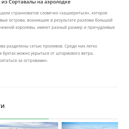
 из Сортавалы на аэролодке
ышали странноватое словечко «зашхериться», которое
вые острова, возникшие в результате разлома большой
 Снежной королевы, имеют разный размер и причудливые
ова разделены сетью проливов. Среди них легко
х бухтах можно укрыться от штормового ветра.
рятаться за островами».
ти