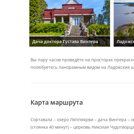
Дача доктора Густава Винтера
Ладожс
Вы пару часов проведёте на просторах прекрасн
полюбуетесь панорамным видом на Ладожские ш
Карта маршрута
Сортавала – озеро Ляппяярви – дача Винтера – о
(стоянка 40 минут) – церковь Николая Чудотворц