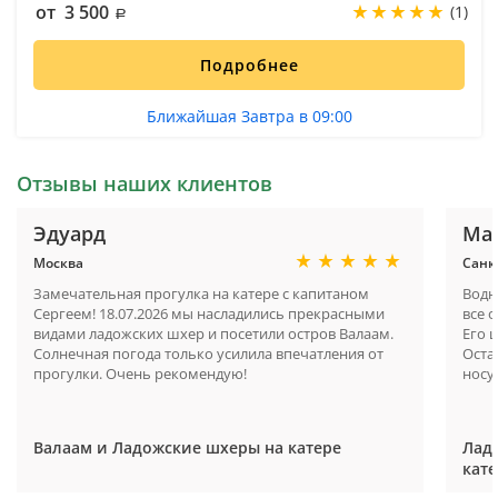
от 3 500
(1)
Подробнее
Ближайшая Завтра в 09:00
Отзывы наших клиентов
Эдуард
Ма
Москва
Санк
Замечательная прогулка на катере с капитаном
Водн
Сергеем! 18.07.2026 мы насладились прекрасными
все 
видами ладожских шхер и посетили остров Валаам.
Его 
Солнечная погода только усилила впечатления от
Оста
прогулки. Очень рекомендую!
носу 
Валаам и Ладожские шхеры на катере
Ладо
кате