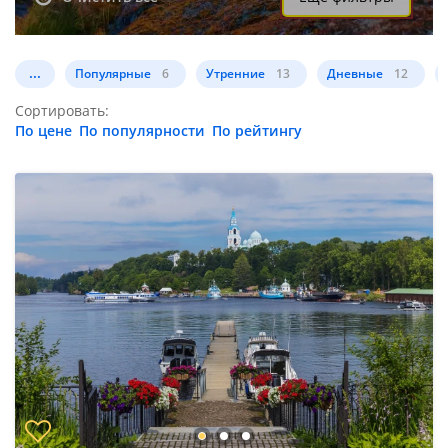
...
Популярные
6
Утренние
13
Дневные
12
Сортировать:
По цене
По популярности
По рейтингу