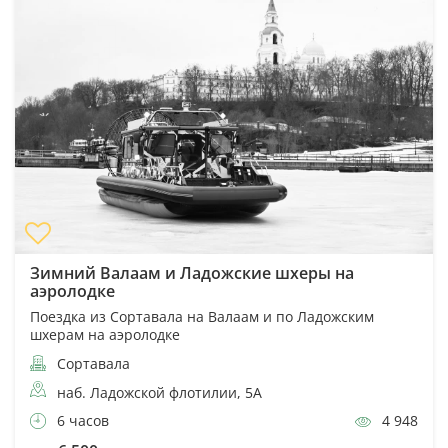
Зимний Валаам и Ладожские шхеры на
аэролодке
Поездка из Сортавала на Валаам и по Ладожским
шхерам на аэролодке
Сортавала
наб. Ладожской флотилии, 5А
6 часов
4 948