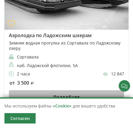
Аэролодка по Ладожским шхерам
Зимняя водная прогулка из Сортавала по Ладожскому
озеру
Сортавала
наб. Ладожской флотилии, 5А
2 часа
12 847
от 3 500
Подробнее
Мы используем файлы
«Cookie»
для вашего удобства
Ближайшая дата не определена
Согласен