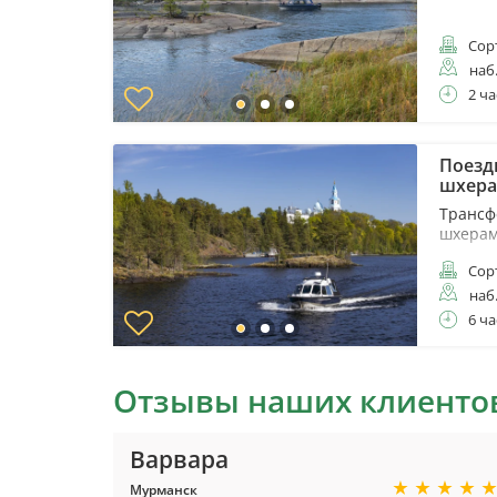
Сор
наб
2 ча
Поезд
шхер
Трансф
шхера
Сор
наб
6 ча
Отзывы наших клиенто
Варвара
Мурманск