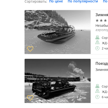
По цене
По популярности
По
Сортировать:
Зимня
Незабы
аэроло
Сор
ЖД 
2 ча
Поезд
Зимняя
Сор
ЖД 
6 ча