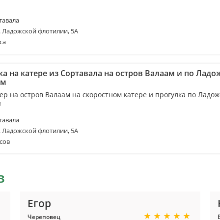
тавала
. Ладожской флотилии, 5А
са
ка на катере из Сортавала на остров Валаам и по Лад
ам
ер на остров Валаам на скоростном катере и прогулка по Ладо
м
тавала
. Ладожской флотилии, 5А
сов
в
Егор
Череповец