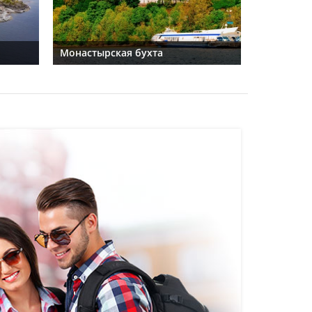
Монастырская бухта
Никольск