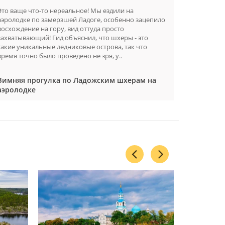
Это ваще что-то нереальное! Мы ездили на
Если вы л
аэролодке по замерзшей Ладоге, особенно зацепило
Сортавалы 
восхождение на гору, вид оттуда просто
минут. Вк
захватывающий! Гид объяснил, что шхеры - это
где мы по
такие уникальные ледниковые острова, так что
поездку п
время точно было проведено не зря, у..
что это чис
Зимняя прогулка по Ладожским шхерам на
Зимняя 
аэролодке
аэролод