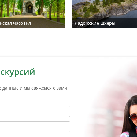
нская часовня
Ладожские шхеры
кскурсий
е данные и мы свяжемся с вами