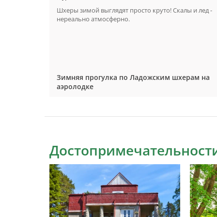
ает!
Шхеры зимой выглядят просто круто! Скалы и лед -
в такие
нереально атмосферно.
енный
поэтому
рода
рам на
Зимняя прогулка по Ладожским шхерам на
аэролодке
Достопримечательности