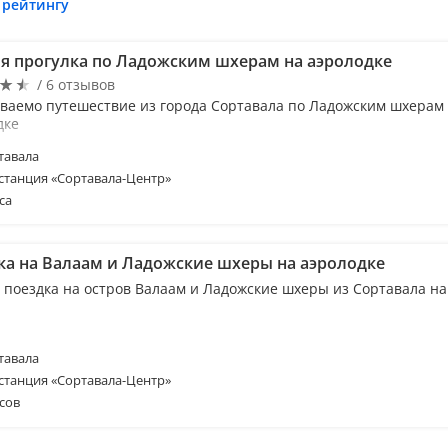
 рейтингу
я прогулка по Ладожским шхерам на аэролодке
/ 6 отзывов
ваемо путешествие из города Сортавала по Ладожским шхерам
дке
тавала
станция «Сортавала-Центр»
са
ка на Валаам и Ладожские шхеры на аэролодке
 поездка на остров Валаам и Ладожские шхеры из Сортавала на
тавала
станция «Сортавала-Центр»
сов