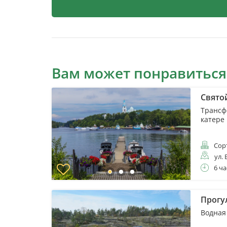
Вам может понравиться
Свято
Трансф
катере
Сор
ул. 
6 ча
Прогу
Водная