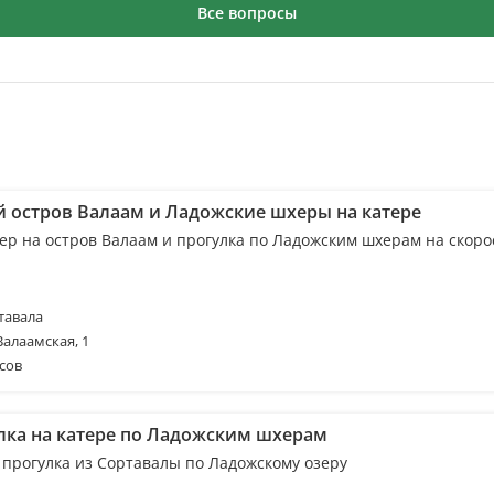
Все вопросы
й остров Валаам и Ладожские шхеры на катере
ер на остров Валаам и прогулка по Ладожским шхерам на скор
тавала
Валаамская, 1
сов
лка на катере по Ладожским шхерам
 прогулка из Сортавалы по Ладожскому озеру