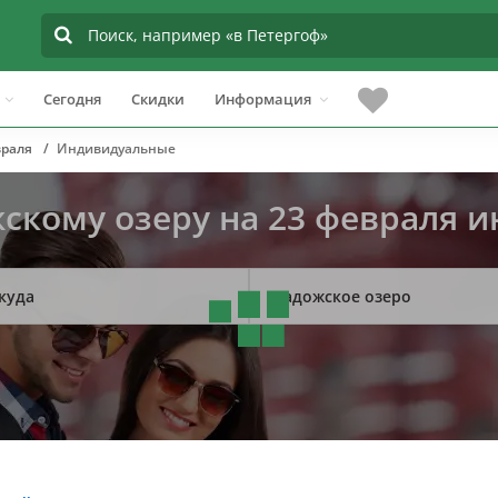
Сегодня
Скидки
Информация
враля
Индивидуальные
жскому озеру на 23 февраля 
куда
Ладожское озеро