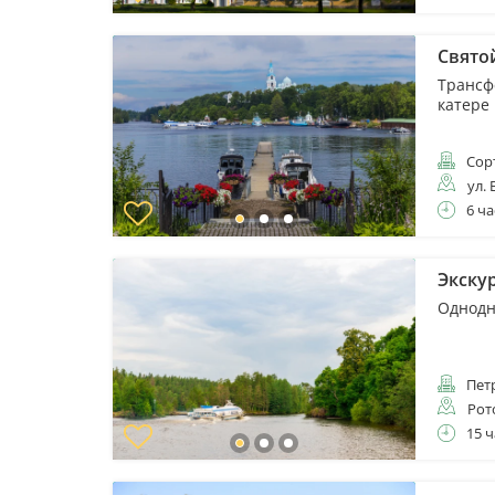
Свято
Трансф
катере
Сор
ул. 
6 ча
Экску
Однодн
Пет
Рот
15 ч