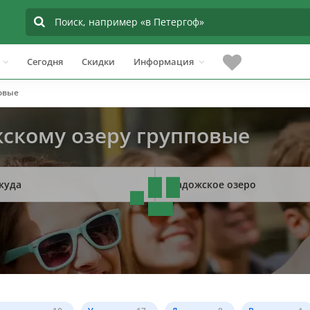
Сегодня
Скидки
Информация
овые
жскому озеру групповые
куда
Ладожское озеро