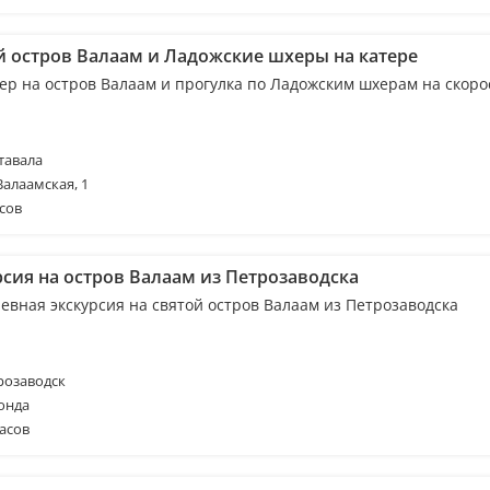
й остров Валаам и Ладожские шхеры на катере
ер на остров Валаам и прогулка по Ладожским шхерам на скор
тавала
Валаамская, 1
сов
рсия на остров Валаам из Петрозаводска
евная экскурсия на святой остров Валаам из Петрозаводска
розаводск
онда
асов