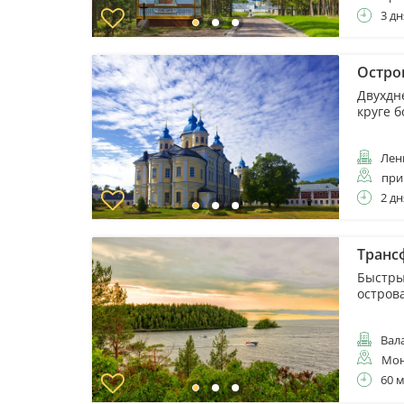
3 дн
Остро
Двухдн
круге 
Лени
при
2 дн
Трансф
Быстры
остров
Вал
Мон
60 