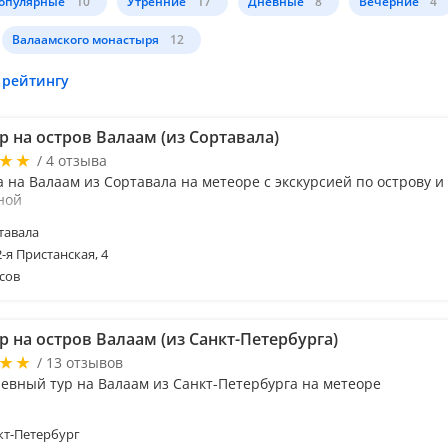
опулярные
10
Утренние
17
Дневные
8
Вечерние
4
Валаамского монастыря
12
 рейтингу
 на остров Валаам (из Сортавала)
/ 4 отзыва
 на Валаам из Сортавала на метеоре с экскурсией по острову и
ной
тавала
2-я Пристанская, 4
сов
 на остров Валаам (из Санкт-Петербурга)
/ 13 отзывов
евный тур на Валаам из Санкт-Петербурга на метеоре
т-Петербург