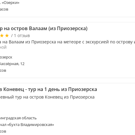
м. «Озерки»
асов
р на остров Валаам (из Приозерска)
/ 1 отзыв
 на Валаам из Приозерска на метеоре с экскурсией по острову 
ной
озерск
Заозёрная, 12
сов
 Коневец - тур на 1 день из Приозерска
евный тур на остров Коневец из Приозерска
нградская область
чал «бухта Владимировская»
сов