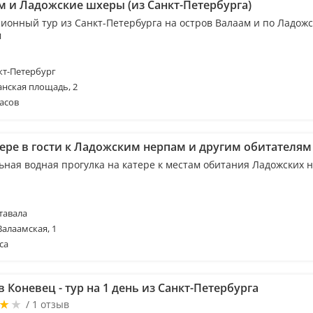
м и Ладожские шхеры (из Санкт-Петербурга)
сионный тур из Санкт-Петербурга на остров Валаам и по Ладож
м
т-Петербург
анская площадь, 2
асов
тере в гости к Ладожским нерпам и другим обитателям
ьная водная прогулка на катере к местам обитания Ладожских 
тавала
Валаамская, 1
са
 Коневец - тур на 1 день из Санкт-Петербурга
/ 1 отзыв