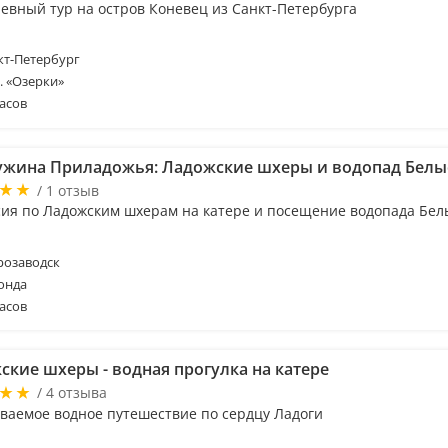
евный тур на остров Коневец из Санкт-Петербурга
т-Петербург
м. «Озерки»
асов
жина Приладожья: Ладожские шхеры и водопад Белы
/ 1 отзыв
сия по Ладожским шхерам на катере и посещение водопада Бел
розаводск
онда
асов
ские шхеры - водная прогулка на катере
/ 4 отзыва
ваемое водное путешествие по сердцу Ладоги