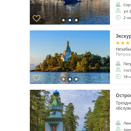
Сор
ул. 
2 ча
Экскур
Незабы
Петроз
Пет
гос
18 ч
Остро
Трехдн
обслуж
Лени
при