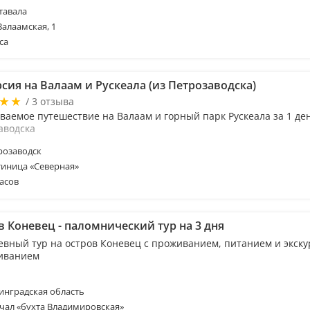
тавала
Валаамская, 1
са
сия на Валаам и Рускеала (из Петрозаводска)
/ 3 отзыва
ваемое путешествие на Валаам и горный парк Рускеала за 1 де
аводска
розаводск
тиница «Северная»
асов
в Коневец - паломнический тур на 3 дня
евный тур на остров Коневец с проживанием, питанием и экск
иванием
нградская область
чал «бухта Владимировская»