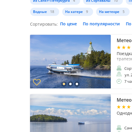
из Санкт-Петербурга
4
из Сортавалы
10
П
Водные
18
На катере
9
На метеоре
5
По цене
По популярности
По
Сортировать:
Метеор
Поездка
трапез
Сор
ул. 
7 ча
Метеор
Однодн
Санк