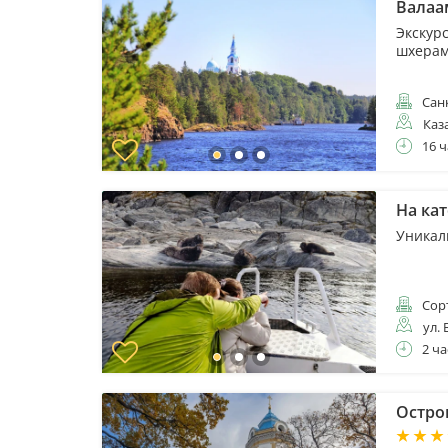
Валаа
Экскур
шхера
Санк
Каз
16 ч
На ка
Уникал
Сор
ул. 
2 ча
Остров