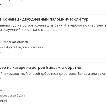
я
в Коневец - двухдневный паломнический тур
евный тур на остров Коневец из Санкт-Петербурга с участием в
богослужений Коневского монастыря
нградская область
чал «бухта Владимировская»
я
ер на катере на остров Валаам и обратно
й и комфортный способ добраться до острова Валаам или уехат
а
аам
астырская бухта
минут