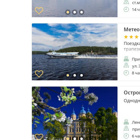
ст.
14 ч
Метео
Поездка
трапез
При
ул. 
8 ча
Остров
Однодн
Лени
при
6 ча