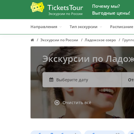
Почему мы?
Выгодные цены!
Экскурсии по России
Направления
Тип экскурсии
Расписание
Экскурсии по России
Ладожское озеро
Групп
Экскурсии по Ладо
От
Очистить всё