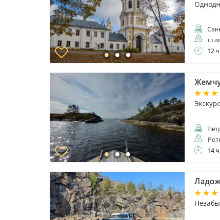
Однодн
Санк
ст.
12 ч
Жемчу
Экскур
Пет
Рот
14 ч
Ладож
Незабы